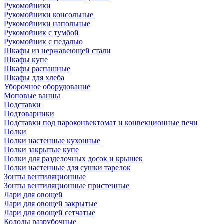
Рукомойники
Рукомойники консольные
Рукомойники напольные
Рукомойник с тумбой
Рукомойник с педалью
Шкафы из нержавеющей стали
Шкафы купе
Шкафы распашные
Шкафы для хлеба
Уборочное оборудование
Моповые ванны
Подставки
Подтоварники
Подставки под пароконвектомат и конвекционные печи
Полки
Полки настенные кухонные
Полки закрытые купе
Полки для разделочных досок и крышек
Полки настенные для сушки тарелок
Зонты вентиляционные
Зонты вентиляционные пристенные
Лари для овощей
Лари для овощей закрытые
Лари для овощей сетчатые
Колоды разрубочные