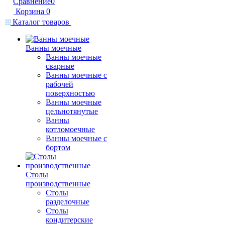
Сравнение
0
Корзина
0
Каталог товаров
Ванны моечные
Ванны моечные
сварные
Ванны моечные с
рабочей
поверхностью
Ванны моечные
цельнотянутые
Ванны
котломоечные
Ванны моечные с
бортом
Столы
производственные
Столы
разделочные
Столы
кондитерские