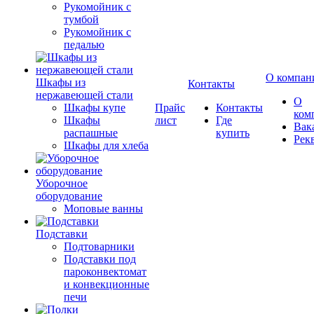
Рукомойник с
тумбой
Рукомойник с
педалью
О компан
Шкафы из
Контакты
нержавеющей стали
О
Шкафы купе
Прайс
Контакты
ком
Шкафы
лист
Где
Вак
распашные
купить
Рек
Шкафы для хлеба
Уборочное
оборудование
Моповые ванны
Подставки
Подтоварники
Подставки под
пароконвектомат
и конвекционные
печи