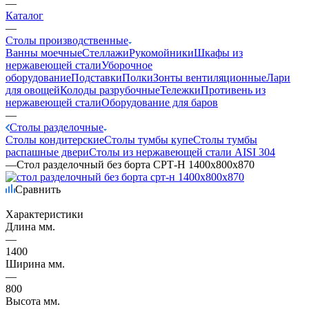
—
Каталог
—
Столы производственные
Ванны моечные
Стеллажи
Рукомойники
Шкафы из
нержавеющей стали
Уборочное
оборудование
Подставки
Полки
Зонты вентиляционные
Лари
для овощей
Колоды разрубочные
Тележки
Противень из
нержавеющей стали
Оборудование для баров
—
Столы разделочные
Столы кондитерские
Столы тумбы купе
Столы тумбы
распашные двери
Столы из нержавеющей стали AISI 304
—
Стол разделочный без борта СРТ-Н 1400х800х870
Сравнить
Характеристики
Длина мм.
—
1400
Ширина мм.
—
800
Высота мм.