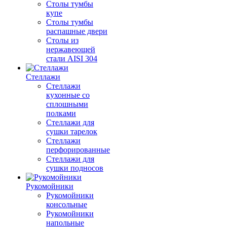
Столы тумбы
купе
Столы тумбы
распашные двери
Столы из
нержавеющей
стали AISI 304
Стеллажи
Стеллажи
кухонные со
сплошными
полками
Стеллажи для
сушки тарелок
Стеллажи
перфорированные
Стеллажи для
сушки подносов
Рукомойники
Рукомойники
консольные
Рукомойники
напольные