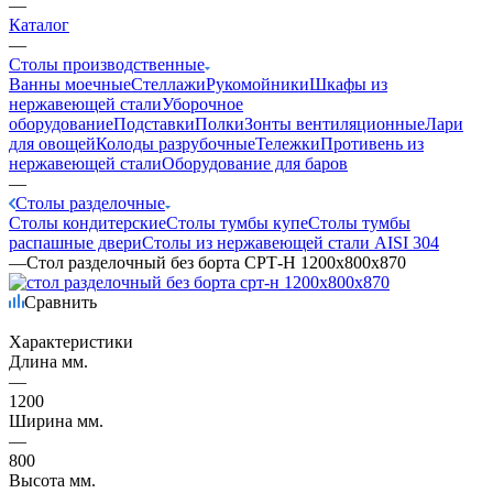
—
Каталог
—
Столы производственные
Ванны моечные
Стеллажи
Рукомойники
Шкафы из
нержавеющей стали
Уборочное
оборудование
Подставки
Полки
Зонты вентиляционные
Лари
для овощей
Колоды разрубочные
Тележки
Противень из
нержавеющей стали
Оборудование для баров
—
Столы разделочные
Столы кондитерские
Столы тумбы купе
Столы тумбы
распашные двери
Столы из нержавеющей стали AISI 304
—
Стол разделочный без борта СРТ-Н 1200х800х870
Сравнить
Характеристики
Длина мм.
—
1200
Ширина мм.
—
800
Высота мм.