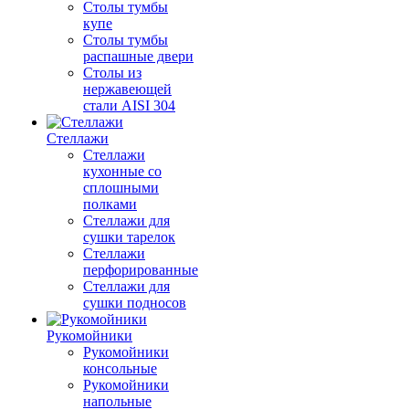
Столы тумбы
купе
Столы тумбы
распашные двери
Столы из
нержавеющей
стали AISI 304
Стеллажи
Стеллажи
кухонные со
сплошными
полками
Стеллажи для
сушки тарелок
Стеллажи
перфорированные
Стеллажи для
сушки подносов
Рукомойники
Рукомойники
консольные
Рукомойники
напольные