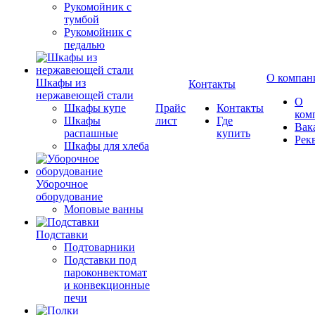
Рукомойник с
тумбой
Рукомойник с
педалью
О компан
Шкафы из
Контакты
нержавеющей стали
О
Шкафы купе
Прайс
Контакты
ком
Шкафы
лист
Где
Вак
распашные
купить
Рек
Шкафы для хлеба
Уборочное
оборудование
Моповые ванны
Подставки
Подтоварники
Подставки под
пароконвектомат
и конвекционные
печи