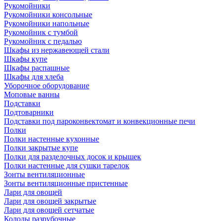
Рукомойники
Рукомойники консольные
Рукомойники напольные
Рукомойник с тумбой
Рукомойник с педалью
Шкафы из нержавеющей стали
Шкафы купе
Шкафы распашные
Шкафы для хлеба
Уборочное оборудование
Моповые ванны
Подставки
Подтоварники
Подставки под пароконвектомат и конвекционные печи
Полки
Полки настенные кухонные
Полки закрытые купе
Полки для разделочных досок и крышек
Полки настенные для сушки тарелок
Зонты вентиляционные
Зонты вентиляционные пристенные
Лари для овощей
Лари для овощей закрытые
Лари для овощей сетчатые
Колоды разрубочные