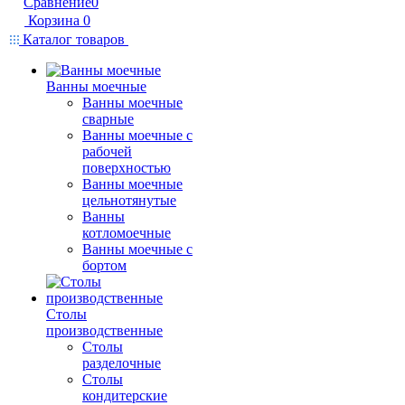
Сравнение
0
Корзина
0
Каталог товаров
Ванны моечные
Ванны моечные
сварные
Ванны моечные с
рабочей
поверхностью
Ванны моечные
цельнотянутые
Ванны
котломоечные
Ванны моечные с
бортом
Столы
производственные
Столы
разделочные
Столы
кондитерские