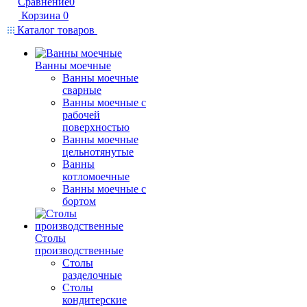
Сравнение
0
Корзина
0
Каталог товаров
Ванны моечные
Ванны моечные
сварные
Ванны моечные с
рабочей
поверхностью
Ванны моечные
цельнотянутые
Ванны
котломоечные
Ванны моечные с
бортом
Столы
производственные
Столы
разделочные
Столы
кондитерские