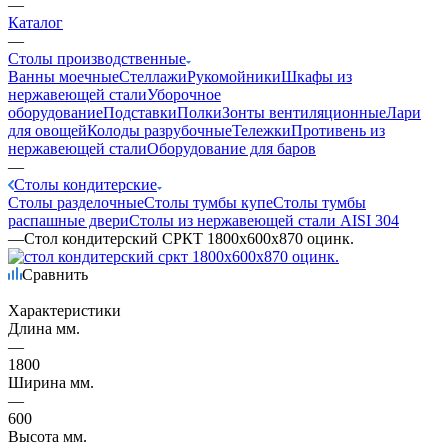
—
Каталог
—
Столы производственные
Ванны моечные
Стеллажи
Рукомойники
Шкафы из
нержавеющей стали
Уборочное
оборудование
Подставки
Полки
Зонты вентиляционные
Лари
для овощей
Колоды разрубочные
Тележки
Противень из
нержавеющей стали
Оборудование для баров
—
Столы кондитерские
Столы разделочные
Столы тумбы купе
Столы тумбы
распашные двери
Столы из нержавеющей стали AISI 304
—
Стол кондитерский СРКТ 1800х600х870 оцинк.
Сравнить
Характеристики
Длина мм.
—
1800
Ширина мм.
—
600
Высота мм.