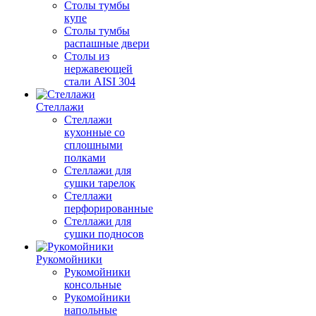
Столы тумбы
купе
Столы тумбы
распашные двери
Столы из
нержавеющей
стали AISI 304
Стеллажи
Стеллажи
кухонные со
сплошными
полками
Стеллажи для
сушки тарелок
Стеллажи
перфорированные
Стеллажи для
сушки подносов
Рукомойники
Рукомойники
консольные
Рукомойники
напольные