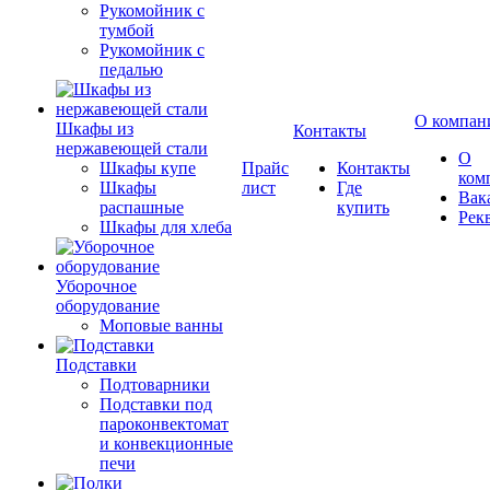
Рукомойник с
тумбой
Рукомойник с
педалью
О компан
Шкафы из
Контакты
нержавеющей стали
О
Шкафы купе
Прайс
Контакты
ком
Шкафы
лист
Где
Вак
распашные
купить
Рек
Шкафы для хлеба
Уборочное
оборудование
Моповые ванны
Подставки
Подтоварники
Подставки под
пароконвектомат
и конвекционные
печи