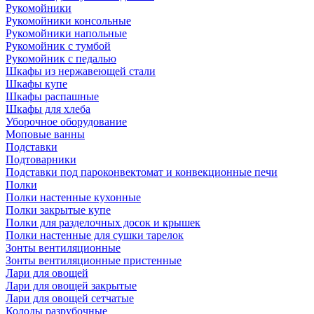
Рукомойники
Рукомойники консольные
Рукомойники напольные
Рукомойник с тумбой
Рукомойник с педалью
Шкафы из нержавеющей стали
Шкафы купе
Шкафы распашные
Шкафы для хлеба
Уборочное оборудование
Моповые ванны
Подставки
Подтоварники
Подставки под пароконвектомат и конвекционные печи
Полки
Полки настенные кухонные
Полки закрытые купе
Полки для разделочных досок и крышек
Полки настенные для сушки тарелок
Зонты вентиляционные
Зонты вентиляционные пристенные
Лари для овощей
Лари для овощей закрытые
Лари для овощей сетчатые
Колоды разрубочные