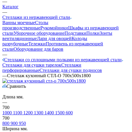
—
Каталог
—
Стеллажи из нержавеющей стали
Ванны моечные
Столы
производственные
Рукомойники
Шкафы из нержавеющей
стали
Уборочное оборудование
Подставки
Полки
Зонты
вентиляционные
Лари для овощей
Колоды
разрубочные
Тележки
Противень из нержавеющей
стали
Оборудование для баров
—
Стеллажи со сплошными полками из нержавеющей стали
Стеллажи для сушки тарелок
Стеллажи
перфорированные
Стеллажи для сушки подносов
—
Стеллаж кухонный СТЛ-О 700х500х1800
Сравнить
Длина мм.
—
700
1000
1100
1200
1300
1400
1500
600
700
800
900
950
Ширина мм.