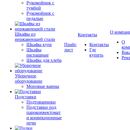
Рукомойник с
тумбой
Рукомойник с
педалью
О компан
Шкафы из
Контакты
нержавеющей стали
О
Шкафы купе
Прайс
Контакты
ком
Шкафы
лист
Где
Вак
распашные
купить
Рек
Шкафы для хлеба
Уборочное
оборудование
Моповые ванны
Подставки
Подтоварники
Подставки под
пароконвектомат
и конвекционные
печи