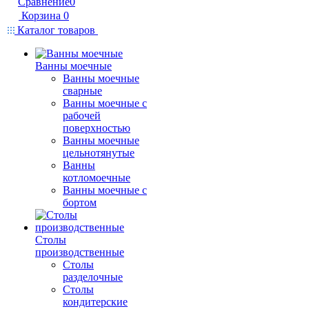
Сравнение
0
Корзина
0
Каталог товаров
Ванны моечные
Ванны моечные
сварные
Ванны моечные с
рабочей
поверхностью
Ванны моечные
цельнотянутые
Ванны
котломоечные
Ванны моечные с
бортом
Столы
производственные
Столы
разделочные
Столы
кондитерские