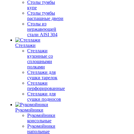
Столы тумбы
купе
Столы тумбы
распашные двери
Столы из
нержавеющей
стали AISI 304
Стеллажи
Стеллажи
кухонные со
сплошными
полками
Стеллажи для
сушки тарелок
Стеллажи
перфорированные
Стеллажи для
сушки подносов
Рукомойники
Рукомойники
консольные
Рукомойники
напольные