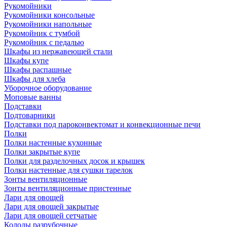
Рукомойники
Рукомойники консольные
Рукомойники напольные
Рукомойник с тумбой
Рукомойник с педалью
Шкафы из нержавеющей стали
Шкафы купе
Шкафы распашные
Шкафы для хлеба
Уборочное оборудование
Моповые ванны
Подставки
Подтоварники
Подставки под пароконвектомат и конвекционные печи
Полки
Полки настенные кухонные
Полки закрытые купе
Полки для разделочных досок и крышек
Полки настенные для сушки тарелок
Зонты вентиляционные
Зонты вентиляционные пристенные
Лари для овощей
Лари для овощей закрытые
Лари для овощей сетчатые
Колоды разрубочные