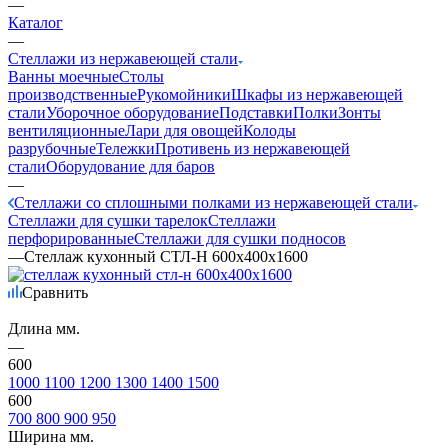
—
Каталог
—
Стеллажи из нержавеющей стали
Ванны моечные
Столы
производственные
Рукомойники
Шкафы из нержавеющей
стали
Уборочное оборудование
Подставки
Полки
Зонты
вентиляционные
Лари для овощей
Колоды
разрубочные
Тележки
Противень из нержавеющей
стали
Оборудование для баров
—
Стеллажи со сплошными полками из нержавеющей стали
Стеллажи для сушки тарелок
Стеллажи
перфорированные
Стеллажи для сушки подносов
—
Стеллаж кухонный СТЛ-Н 600х400х1600
Сравнить
Длина мм.
—
600
1000
1100
1200
1300
1400
1500
600
700
800
900
950
Ширина мм.