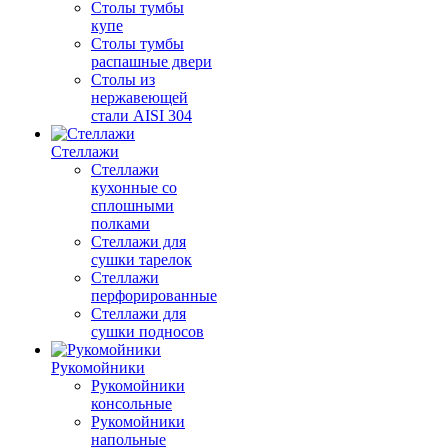
Столы тумбы
купе
Столы тумбы
распашные двери
Столы из
нержавеющей
стали AISI 304
Стеллажи
Стеллажи
кухонные со
сплошными
полками
Стеллажи для
сушки тарелок
Стеллажи
перфорированные
Стеллажи для
сушки подносов
Рукомойники
Рукомойники
консольные
Рукомойники
напольные