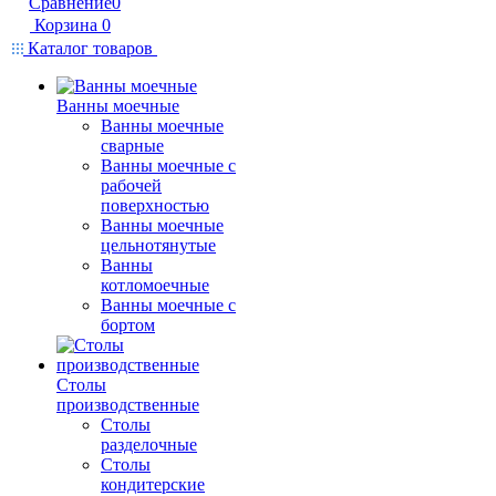
Сравнение
0
Корзина
0
Каталог товаров
Ванны моечные
Ванны моечные
сварные
Ванны моечные с
рабочей
поверхностью
Ванны моечные
цельнотянутые
Ванны
котломоечные
Ванны моечные с
бортом
Столы
производственные
Столы
разделочные
Столы
кондитерские