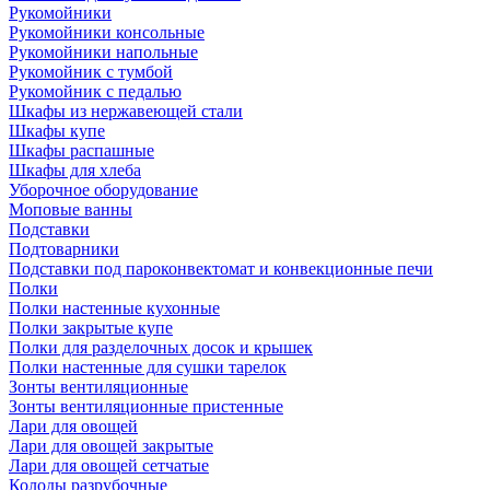
Рукомойники
Рукомойники консольные
Рукомойники напольные
Рукомойник с тумбой
Рукомойник с педалью
Шкафы из нержавеющей стали
Шкафы купе
Шкафы распашные
Шкафы для хлеба
Уборочное оборудование
Моповые ванны
Подставки
Подтоварники
Подставки под пароконвектомат и конвекционные печи
Полки
Полки настенные кухонные
Полки закрытые купе
Полки для разделочных досок и крышек
Полки настенные для сушки тарелок
Зонты вентиляционные
Зонты вентиляционные пристенные
Лари для овощей
Лари для овощей закрытые
Лари для овощей сетчатые
Колоды разрубочные