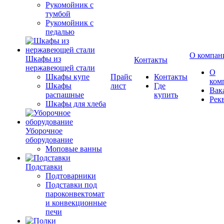
Рукомойник с
тумбой
Рукомойник с
педалью
О компан
Шкафы из
Контакты
нержавеющей стали
О
Шкафы купе
Прайс
Контакты
ком
Шкафы
лист
Где
Вак
распашные
купить
Рек
Шкафы для хлеба
Уборочное
оборудование
Моповые ванны
Подставки
Подтоварники
Подставки под
пароконвектомат
и конвекционные
печи