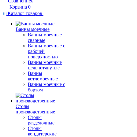
Сравнение
0
Корзина
0
Каталог товаров
Ванны моечные
Ванны моечные
сварные
Ванны моечные с
рабочей
поверхностью
Ванны моечные
цельнотянутые
Ванны
котломоечные
Ванны моечные с
бортом
Столы
производственные
Столы
разделочные
Столы
кондитерские