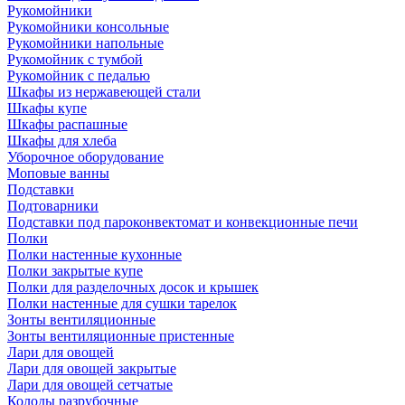
Рукомойники
Рукомойники консольные
Рукомойники напольные
Рукомойник с тумбой
Рукомойник с педалью
Шкафы из нержавеющей стали
Шкафы купе
Шкафы распашные
Шкафы для хлеба
Уборочное оборудование
Моповые ванны
Подставки
Подтоварники
Подставки под пароконвектомат и конвекционные печи
Полки
Полки настенные кухонные
Полки закрытые купе
Полки для разделочных досок и крышек
Полки настенные для сушки тарелок
Зонты вентиляционные
Зонты вентиляционные пристенные
Лари для овощей
Лари для овощей закрытые
Лари для овощей сетчатые
Колоды разрубочные