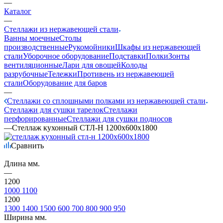
—
Каталог
—
Стеллажи из нержавеющей стали
Ванны моечные
Столы
производственные
Рукомойники
Шкафы из нержавеющей
стали
Уборочное оборудование
Подставки
Полки
Зонты
вентиляционные
Лари для овощей
Колоды
разрубочные
Тележки
Противень из нержавеющей
стали
Оборудование для баров
—
Стеллажи со сплошными полками из нержавеющей стали
Стеллажи для сушки тарелок
Стеллажи
перфорированные
Стеллажи для сушки подносов
—
Стеллаж кухонный СТЛ-Н 1200х600х1800
Сравнить
Длина мм.
—
1200
1000
1100
1200
1300
1400
1500
600
700
800
900
950
Ширина мм.