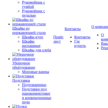
Рукомойник с
тумбой
Рукомойник с
педалью
О компан
Шкафы из
Контакты
нержавеющей стали
О
Шкафы купе
Прайс
Контакты
ком
Шкафы
лист
Где
Вак
распашные
купить
Рек
Шкафы для хлеба
Уборочное
оборудование
Моповые ванны
Подставки
Подтоварники
Подставки под
пароконвектомат
и конвекционные
печи