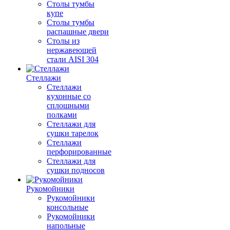
Столы тумбы
купе
Столы тумбы
распашные двери
Столы из
нержавеющей
стали AISI 304
Стеллажи
Стеллажи
кухонные со
сплошными
полками
Стеллажи для
сушки тарелок
Стеллажи
перфорированные
Стеллажи для
сушки подносов
Рукомойники
Рукомойники
консольные
Рукомойники
напольные