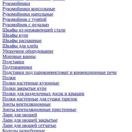
Рукомойники
Рукомойники консольные
Рукомойники напольные
Рукомойник с тумбой
Рукомойник с педалью
Шкафы из нержавеющей стали
Шкафы купе
Шкафы распашные
Шкафы для хлеба
Уборочное оборудование
Моповые ванны
Подставки
Подтоварники
Подставки под пароконвектомат и конвекционные печи
Полки
Полки настенные кухонные
Полки закрытые купе
Полки для разделочных досок и крышек
Полки настенные для сушки тарелок
Зонты вентиляционные
Зонты вентиляционные пристенные
Лари для овощей
Лари для овощей закрытые
Лари для овощей сетчатые
Колоды разрубочные