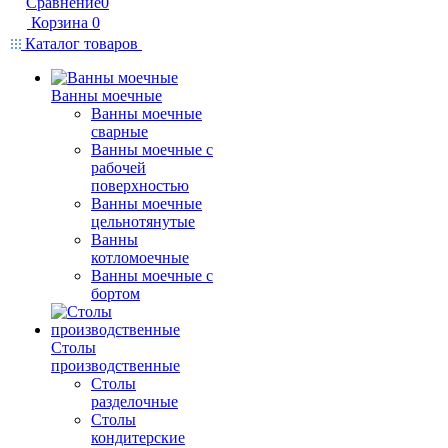
Сравнение
0
Корзина
0
Каталог товаров
Ванны моечные
Ванны моечные
сварные
Ванны моечные с
рабочей
поверхностью
Ванны моечные
цельнотянутые
Ванны
котломоечные
Ванны моечные с
бортом
Столы
производственные
Столы
разделочные
Столы
кондитерские