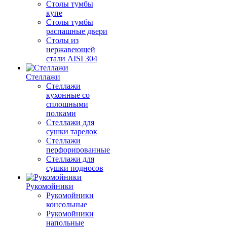
Столы тумбы
купе
Столы тумбы
распашные двери
Столы из
нержавеющей
стали AISI 304
Стеллажи
Стеллажи
кухонные со
сплошными
полками
Стеллажи для
сушки тарелок
Стеллажи
перфорированные
Стеллажи для
сушки подносов
Рукомойники
Рукомойники
консольные
Рукомойники
напольные