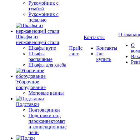
Рукомойник с
тумбой
Рукомойник с
педалью
О компан
Шкафы из
Контакты
нержавеющей стали
О
Шкафы купе
Прайс
Контакты
ком
Шкафы
лист
Где
Вак
распашные
купить
Рек
Шкафы для хлеба
Уборочное
оборудование
Моповые ванны
Подставки
Подтоварники
Подставки под
пароконвектомат
и конвекционные
печи