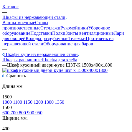
—
Каталог
—
Шкафы из нержавеющей стали
Ванны моечные
Столы
производственные
Стеллажи
Рукомойники
Уборочное
оборудование
Подставки
Полки
Зонты вентиляционные
Лари
для овощей
Колоды разрубочные
Тележки
Противень из
нержавеющей стали
Оборудование для баров
—
Шкафы купе из нержавеющей стали
Шкафы распашные
Шкафы для хлеба
—
Шкаф кухонный двери-купе ШЗТ-К 1500х400х1800
Сравнить
Длина мм.
—
1500
1000
1100
1150
1200
1300
1350
1500
600
700
800
900
950
Ширина мм.
—
400