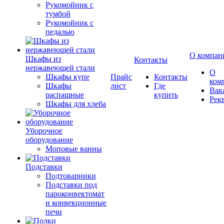
Рукомойник с
тумбой
Рукомойник с
педалью
О компан
Шкафы из
Контакты
нержавеющей стали
О
Шкафы купе
Прайс
Контакты
ком
Шкафы
лист
Где
Вак
распашные
купить
Рек
Шкафы для хлеба
Уборочное
оборудование
Моповые ванны
Подставки
Подтоварники
Подставки под
пароконвектомат
и конвекционные
печи