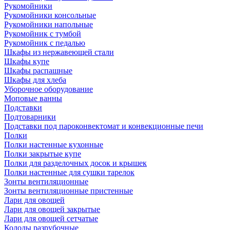
Рукомойники
Рукомойники консольные
Рукомойники напольные
Рукомойник с тумбой
Рукомойник с педалью
Шкафы из нержавеющей стали
Шкафы купе
Шкафы распашные
Шкафы для хлеба
Уборочное оборудование
Моповые ванны
Подставки
Подтоварники
Подставки под пароконвектомат и конвекционные печи
Полки
Полки настенные кухонные
Полки закрытые купе
Полки для разделочных досок и крышек
Полки настенные для сушки тарелок
Зонты вентиляционные
Зонты вентиляционные пристенные
Лари для овощей
Лари для овощей закрытые
Лари для овощей сетчатые
Колоды разрубочные