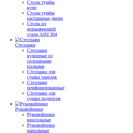
Столы тумбы
купе
Столы тумбы
распашные двери
Столы из
нержавеющей
стали AISI 304
Стеллажи
Стеллажи
кухонные со
сплошными
полками
Стеллажи для
сушки тарелок
Стеллажи
перфорированные
Стеллажи для
сушки подносов
Рукомойники
Рукомойники
консольные
Рукомойники
напольные