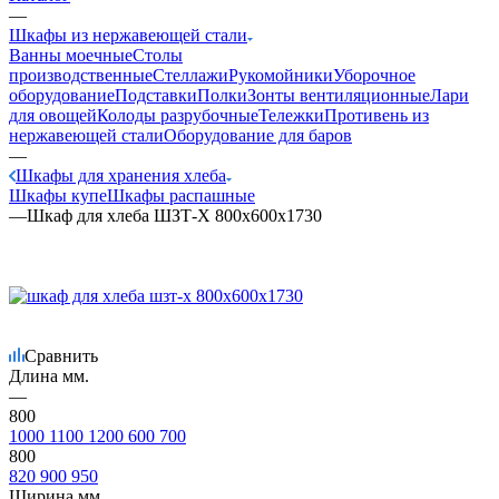
—
Шкафы из нержавеющей стали
Ванны моечные
Столы
производственные
Стеллажи
Рукомойники
Уборочное
оборудование
Подставки
Полки
Зонты вентиляционные
Лари
для овощей
Колоды разрубочные
Тележки
Противень из
нержавеющей стали
Оборудование для баров
—
Шкафы для хранения хлеба
Шкафы купе
Шкафы распашные
—
Шкаф для хлеба ШЗТ-Х 800х600х1730
Сравнить
Длина мм.
—
800
1000
1100
1200
600
700
800
820
900
950
Ширина мм.