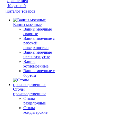
Сравнение
0
Корзина
0
Каталог товаров
Ванны моечные
Ванны моечные
сварные
Ванны моечные с
рабочей
поверхностью
Ванны моечные
цельнотянутые
Ванны
котломоечные
Ванны моечные с
бортом
Столы
производственные
Столы
разделочные
Столы
кондитерские