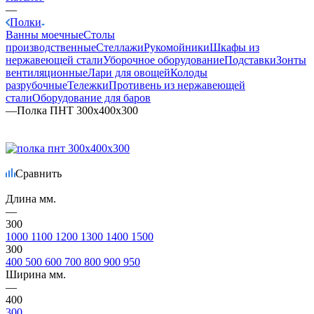
—
Полки
Ванны моечные
Столы
производственные
Стеллажи
Рукомойники
Шкафы из
нержавеющей стали
Уборочное оборудование
Подставки
Зонты
вентиляционные
Лари для овощей
Колоды
разрубочные
Тележки
Противень из нержавеющей
стали
Оборудование для баров
—
Полка ПНТ 300х400х300
Сравнить
Длина мм.
—
300
1000
1100
1200
1300
1400
1500
300
400
500
600
700
800
900
950
Ширина мм.
—
400
300