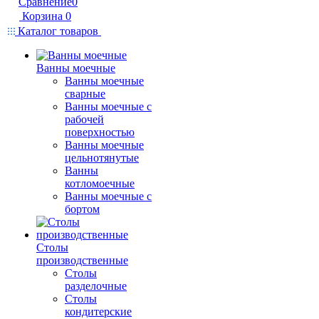
Сравнение
0
Корзина
0
Каталог товаров
Ванны моечные
Ванны моечные
сварные
Ванны моечные с
рабочей
поверхностью
Ванны моечные
цельнотянутые
Ванны
котломоечные
Ванны моечные с
бортом
Столы
производственные
Столы
разделочные
Столы
кондитерские