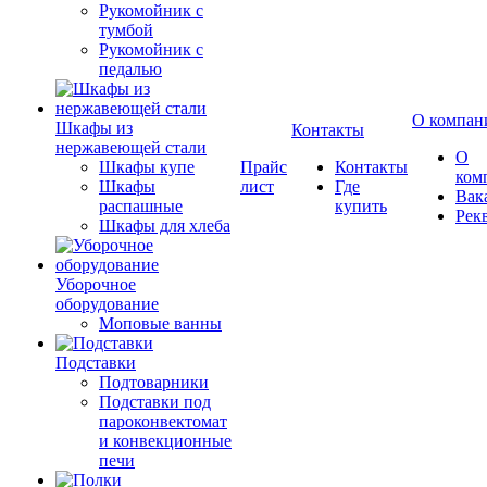
Рукомойник с
тумбой
Рукомойник с
педалью
О компан
Шкафы из
Контакты
нержавеющей стали
О
Шкафы купе
Прайс
Контакты
ком
Шкафы
лист
Где
Вак
распашные
купить
Рек
Шкафы для хлеба
Уборочное
оборудование
Моповые ванны
Подставки
Подтоварники
Подставки под
пароконвектомат
и конвекционные
печи