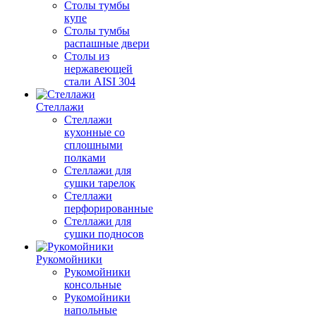
Столы тумбы
купе
Столы тумбы
распашные двери
Столы из
нержавеющей
стали AISI 304
Стеллажи
Стеллажи
кухонные со
сплошными
полками
Стеллажи для
сушки тарелок
Стеллажи
перфорированные
Стеллажи для
сушки подносов
Рукомойники
Рукомойники
консольные
Рукомойники
напольные