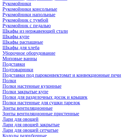
Рукомойники
Рукомойники консольные
Рукомойники напольные
Рукомойник с тумбой
Рукомойник с педалью
Шкафы из нержавеющей стали
Шкафы купе
Шкафы распашные
Шкафы для хлеба
Уборочное оборудование
Моповые ванны
Подставки
Подтоварники
Подставки под пароконвектомат и конвекционные печи
Полки
Полки настенные кухонные
Полки закрытые купе
Полки для разделочных досок и крышек
Полки настенные для сушки тарелок
Зонты вентиляционные
Зонты вентиляционные пристенные
Лари для овощей
Лари для овощей закрытые
Лари для овощей сетчатые
Колоды разрубочные