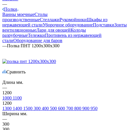
—
Полки
Ванны моечные
Столы
производственные
Стеллажи
Рукомойники
Шкафы из
нержавеющей стали
Уборочное оборудование
Подставки
Зонты
вентиляционные
Лари для овощей
Колоды
разрубочные
Тележки
Противень из нержавеющей
стали
Оборудование для баров
—
Полка ПНТ 1200х300х300
Сравнить
Длина мм.
—
1200
1000
1100
1200
1300
1400
1500
300
400
500
600
700
800
900
950
Ширина мм.
—
300
300