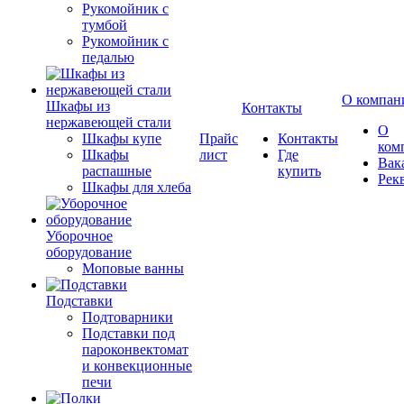
Рукомойник с
тумбой
Рукомойник с
педалью
О компан
Шкафы из
Контакты
нержавеющей стали
О
Шкафы купе
Прайс
Контакты
ком
Шкафы
лист
Где
Вак
распашные
купить
Рек
Шкафы для хлеба
Уборочное
оборудование
Моповые ванны
Подставки
Подтоварники
Подставки под
пароконвектомат
и конвекционные
печи