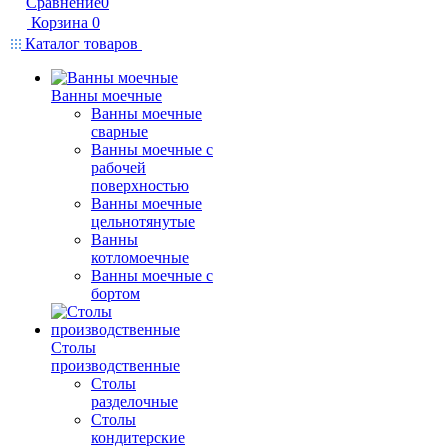
Сравнение
0
Корзина
0
Каталог товаров
Ванны моечные
Ванны моечные
сварные
Ванны моечные с
рабочей
поверхностью
Ванны моечные
цельнотянутые
Ванны
котломоечные
Ванны моечные с
бортом
Столы
производственные
Столы
разделочные
Столы
кондитерские