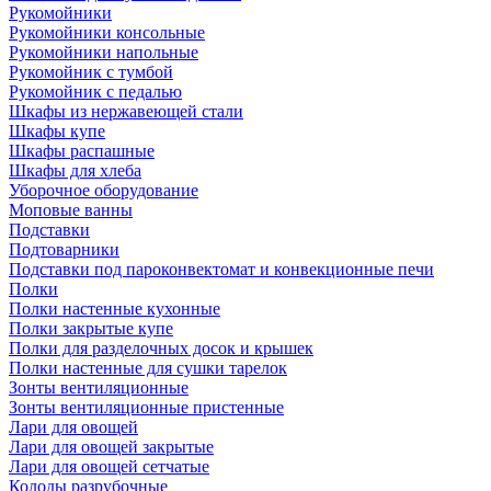
Рукомойники
Рукомойники консольные
Рукомойники напольные
Рукомойник с тумбой
Рукомойник с педалью
Шкафы из нержавеющей стали
Шкафы купе
Шкафы распашные
Шкафы для хлеба
Уборочное оборудование
Моповые ванны
Подставки
Подтоварники
Подставки под пароконвектомат и конвекционные печи
Полки
Полки настенные кухонные
Полки закрытые купе
Полки для разделочных досок и крышек
Полки настенные для сушки тарелок
Зонты вентиляционные
Зонты вентиляционные пристенные
Лари для овощей
Лари для овощей закрытые
Лари для овощей сетчатые
Колоды разрубочные