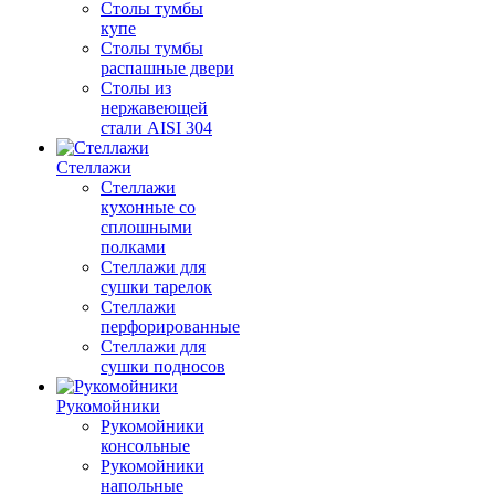
Столы тумбы
купе
Столы тумбы
распашные двери
Столы из
нержавеющей
стали AISI 304
Стеллажи
Стеллажи
кухонные со
сплошными
полками
Стеллажи для
сушки тарелок
Стеллажи
перфорированные
Стеллажи для
сушки подносов
Рукомойники
Рукомойники
консольные
Рукомойники
напольные