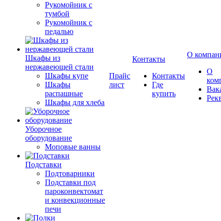
Рукомойник с
тумбой
Рукомойник с
педалью
О компан
Шкафы из
Контакты
нержавеющей стали
О
Шкафы купе
Прайс
Контакты
ком
Шкафы
лист
Где
Вак
распашные
купить
Рек
Шкафы для хлеба
Уборочное
оборудование
Моповые ванны
Подставки
Подтоварники
Подставки под
пароконвектомат
и конвекционные
печи