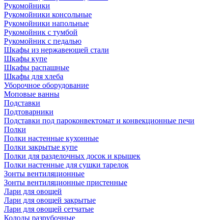
Рукомойники
Рукомойники консольные
Рукомойники напольные
Рукомойник с тумбой
Рукомойник с педалью
Шкафы из нержавеющей стали
Шкафы купе
Шкафы распашные
Шкафы для хлеба
Уборочное оборудование
Моповые ванны
Подставки
Подтоварники
Подставки под пароконвектомат и конвекционные печи
Полки
Полки настенные кухонные
Полки закрытые купе
Полки для разделочных досок и крышек
Полки настенные для сушки тарелок
Зонты вентиляционные
Зонты вентиляционные пристенные
Лари для овощей
Лари для овощей закрытые
Лари для овощей сетчатые
Колоды разрубочные