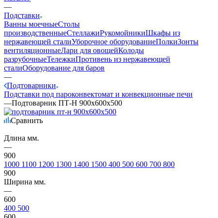
—
Подставки
Ванны моечные
Столы
производственные
Стеллажи
Рукомойники
Шкафы из
нержавеющей стали
Уборочное оборудование
Полки
Зонты
вентиляционные
Лари для овощей
Колоды
разрубочные
Тележки
Противень из нержавеющей
стали
Оборудование для баров
—
Подтоварники
Подставки под пароконвектомат и конвекционные печи
—
Подтоварник ПТ-Н 900х600х500
Сравнить
Длина мм.
—
900
1000
1100
1200
1300
1400
1500
400
500
600
700
800
900
Ширина мм.
—
600
400
500
600