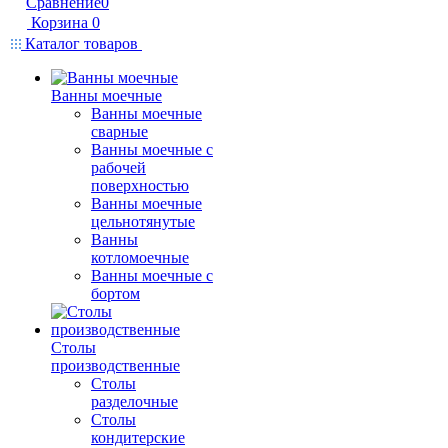
Сравнение
0
Корзина
0
Каталог товаров
Ванны моечные
Ванны моечные
сварные
Ванны моечные с
рабочей
поверхностью
Ванны моечные
цельнотянутые
Ванны
котломоечные
Ванны моечные с
бортом
Столы
производственные
Столы
разделочные
Столы
кондитерские