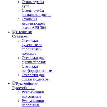
Столы тумбы
купе
Столы тумбы
распашные двери
Столы из
нержавеющей
стали AISI 304
Стеллажи
Стеллажи
кухонные со
сплошными
полками
Стеллажи для
сушки тарелок
Стеллажи
перфорированные
Стеллажи для
сушки подносов
Рукомойники
Рукомойники
консольные
Рукомойники
напольные