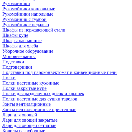
Рукомойники
Рукомойники консольные
Рукомойники напольные
Рукомойник с тумбой
Рукомойник с педалью
Шкафы из нержавеющей стали
Шкафы купе
Шкафы распашные
Шкафы для хлеба
Уборочное оборудование
Моповые ванны
Подставки
Подтоварники
Подставки под пароконвектомат и конвекционные печи
Полки
Полки настенные кухонные
Полки закрытые купе
Полки для разделочных досок и крышек
Полки настенные для сушки тарелок
Зонты вентиляционные
Зонты вентиляционные пристенные
Лари для овощей
Лари для овощей закрытые
Лари для овощей сетчатые
Колоды разрубочные