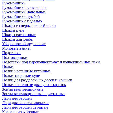
Рукомойники
Рукомойники консольные
Рукомойники напольные
Рукомойник с тумбой
Рукомойник с педалью
Шкафы из нержавеющей стали
Шкафы купе
Шкафы распашные
Шкафы для хлеба
Уборочное оборудование
Моповые ванны
Подставки
Подтоварники
Подставки под пароконвектомат и конвекционные печи
Полки
Полки настенные кухонные
Полки закрытые купе
Полки для разделочных досок и крышек
Полки настенные для сушки тарелок
Зонты вентиляционные
Зонты вентиляционные пристенные
Лари для овощей
Лари для овощей закрытые
Лари для овощей сетчатые
Колоды разрубочные