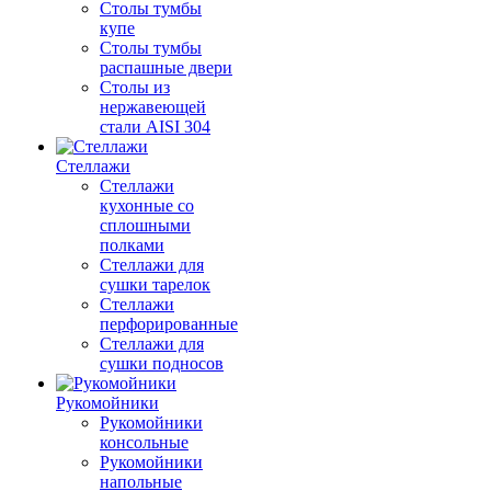
Столы тумбы
купе
Столы тумбы
распашные двери
Столы из
нержавеющей
стали AISI 304
Стеллажи
Стеллажи
кухонные со
сплошными
полками
Стеллажи для
сушки тарелок
Стеллажи
перфорированные
Стеллажи для
сушки подносов
Рукомойники
Рукомойники
консольные
Рукомойники
напольные