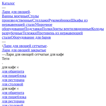
Каталог
—
Лари для овощей
Ванны моечные
Столы
производственные
Стеллажи
Рукомойники
Шкафы из
нержавеющей стали
Уборочное
оборудование
Подставки
Полки
Зонты вентиляционные
Колоды
разрубочные
Тележки
Противень из нержавеющей
стали
Оборудование для баров
—
Лари для овощей сетчатые
Лари для овощей закрытые
—
Лари для овощей сетчатые для кафе
Теги
для кафе
для общепита
для пищеблока
для ресторана
для столовой
для кафе
для общепита
для пищеблока
для ресторана
для столовой