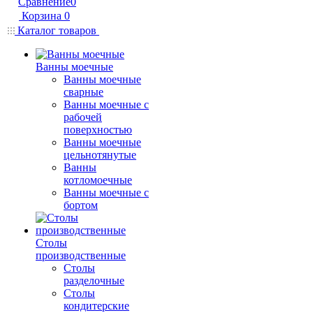
Сравнение
0
Корзина
0
Каталог товаров
Ванны моечные
Ванны моечные
сварные
Ванны моечные с
рабочей
поверхностью
Ванны моечные
цельнотянутые
Ванны
котломоечные
Ванны моечные с
бортом
Столы
производственные
Столы
разделочные
Столы
кондитерские