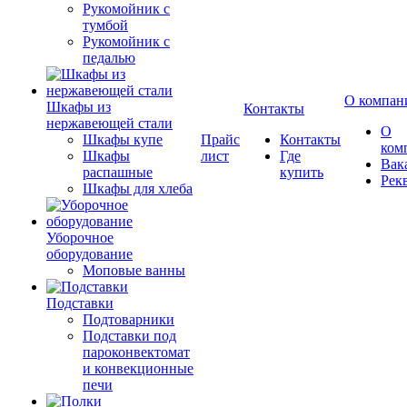
Рукомойник с
тумбой
Рукомойник с
педалью
О компан
Шкафы из
Контакты
нержавеющей стали
О
Шкафы купе
Прайс
Контакты
ком
Шкафы
лист
Где
Вак
распашные
купить
Рек
Шкафы для хлеба
Уборочное
оборудование
Моповые ванны
Подставки
Подтоварники
Подставки под
пароконвектомат
и конвекционные
печи