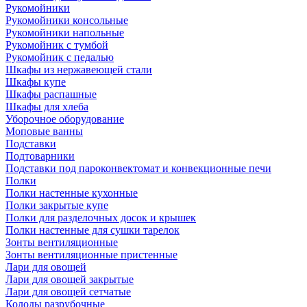
Рукомойники
Рукомойники консольные
Рукомойники напольные
Рукомойник с тумбой
Рукомойник с педалью
Шкафы из нержавеющей стали
Шкафы купе
Шкафы распашные
Шкафы для хлеба
Уборочное оборудование
Моповые ванны
Подставки
Подтоварники
Подставки под пароконвектомат и конвекционные печи
Полки
Полки настенные кухонные
Полки закрытые купе
Полки для разделочных досок и крышек
Полки настенные для сушки тарелок
Зонты вентиляционные
Зонты вентиляционные пристенные
Лари для овощей
Лари для овощей закрытые
Лари для овощей сетчатые
Колоды разрубочные