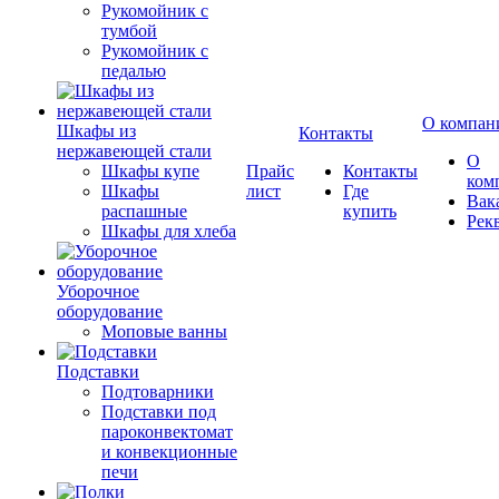
Рукомойник с
тумбой
Рукомойник с
педалью
О компан
Шкафы из
Контакты
нержавеющей стали
О
Шкафы купе
Прайс
Контакты
ком
Шкафы
лист
Где
Вак
распашные
купить
Рек
Шкафы для хлеба
Уборочное
оборудование
Моповые ванны
Подставки
Подтоварники
Подставки под
пароконвектомат
и конвекционные
печи