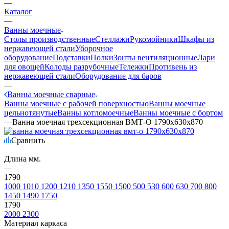
—
Каталог
—
Ванны моечные
Столы производственные
Стеллажи
Рукомойники
Шкафы из
нержавеющей стали
Уборочное
оборудование
Подставки
Полки
Зонты вентиляционные
Лари
для овощей
Колоды разрубочные
Тележки
Противень из
нержавеющей стали
Оборудование для баров
—
Ванны моечные сварные
Ванны моечные с рабочей поверхностью
Ванны моечные
цельнотянутые
Ванны котломоечные
Ванны моечные с бортом
—
Ванна моечная трехсекционная ВМТ-О 1790х630х870
Сравнить
Длина мм.
—
1790
1000
1010
1200
1210
1350
1550
1500
500
530
600
630
700
800
1450
1490
1750
1790
2000
2300
Материал каркаса