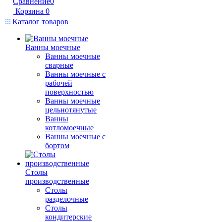
Сравнение
0
Корзина
0
Каталог товаров
Ванны моечные
Ванны моечные
сварные
Ванны моечные с
рабочей
поверхностью
Ванны моечные
цельнотянутые
Ванны
котломоечные
Ванны моечные с
бортом
Столы
производственные
Столы
разделочные
Столы
кондитерские