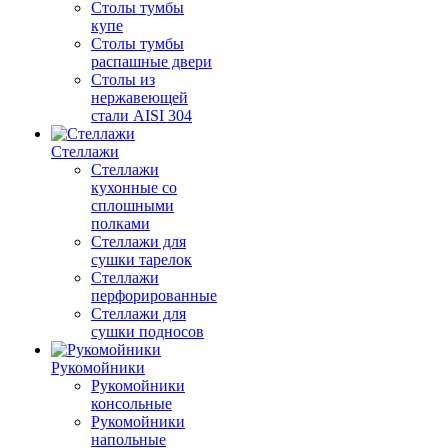
Столы тумбы
купе
Столы тумбы
распашные двери
Столы из
нержавеющей
стали AISI 304
Стеллажи
Стеллажи
кухонные со
сплошными
полками
Стеллажи для
сушки тарелок
Стеллажи
перфорированные
Стеллажи для
сушки подносов
Рукомойники
Рукомойники
консольные
Рукомойники
напольные