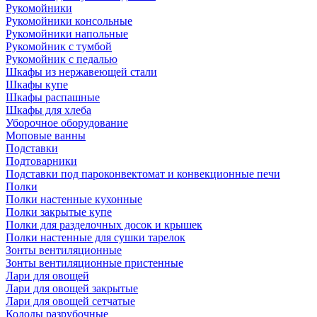
Рукомойники
Рукомойники консольные
Рукомойники напольные
Рукомойник с тумбой
Рукомойник с педалью
Шкафы из нержавеющей стали
Шкафы купе
Шкафы распашные
Шкафы для хлеба
Уборочное оборудование
Моповые ванны
Подставки
Подтоварники
Подставки под пароконвектомат и конвекционные печи
Полки
Полки настенные кухонные
Полки закрытые купе
Полки для разделочных досок и крышек
Полки настенные для сушки тарелок
Зонты вентиляционные
Зонты вентиляционные пристенные
Лари для овощей
Лари для овощей закрытые
Лари для овощей сетчатые
Колоды разрубочные