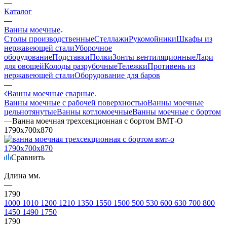
—
Каталог
—
Ванны моечные
Столы производственные
Стеллажи
Рукомойники
Шкафы из
нержавеющей стали
Уборочное
оборудование
Подставки
Полки
Зонты вентиляционные
Лари
для овощей
Колоды разрубочные
Тележки
Противень из
нержавеющей стали
Оборудование для баров
—
Ванны моечные сварные
Ванны моечные с рабочей поверхностью
Ванны моечные
цельнотянутые
Ванны котломоечные
Ванны моечные с бортом
—
Ванна моечная трехсекционная с бортом ВМТ-О
1790х700х870
Сравнить
Длина мм.
—
1790
1000
1010
1200
1210
1350
1550
1500
500
530
600
630
700
800
1450
1490
1750
1790