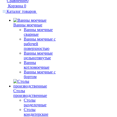
Сравнение
0
Корзина
0
Каталог товаров
Ванны моечные
Ванны моечные
сварные
Ванны моечные с
рабочей
поверхностью
Ванны моечные
цельнотянутые
Ванны
котломоечные
Ванны моечные с
бортом
Столы
производственные
Столы
разделочные
Столы
кондитерские