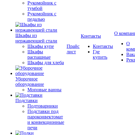
Рукомойник с
тумбой
Рукомойник с
педалью
О компан
Шкафы из
Контакты
нержавеющей стали
О
Шкафы купе
Прайс
Контакты
ком
Шкафы
лист
Где
Вак
распашные
купить
Рек
Шкафы для хлеба
Уборочное
оборудование
Моповые ванны
Подставки
Подтоварники
Подставки под
пароконвектомат
и конвекционные
печи