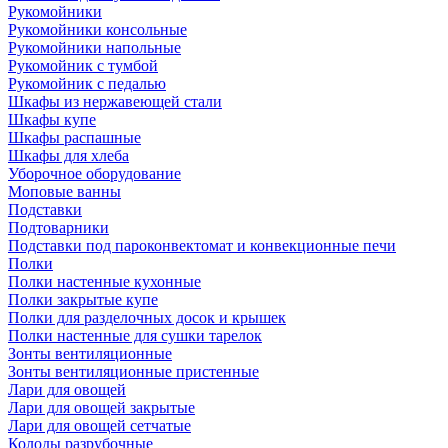
Рукомойники
Рукомойники консольные
Рукомойники напольные
Рукомойник с тумбой
Рукомойник с педалью
Шкафы из нержавеющей стали
Шкафы купе
Шкафы распашные
Шкафы для хлеба
Уборочное оборудование
Моповые ванны
Подставки
Подтоварники
Подставки под пароконвектомат и конвекционные печи
Полки
Полки настенные кухонные
Полки закрытые купе
Полки для разделочных досок и крышек
Полки настенные для сушки тарелок
Зонты вентиляционные
Зонты вентиляционные пристенные
Лари для овощей
Лари для овощей закрытые
Лари для овощей сетчатые
Колоды разрубочные