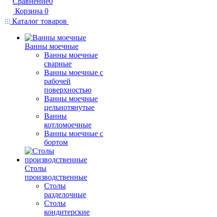
Сравнение
0
Корзина
0
Каталог товаров
Ванны моечные
Ванны моечные
сварные
Ванны моечные с
рабочей
поверхностью
Ванны моечные
цельнотянутые
Ванны
котломоечные
Ванны моечные с
бортом
Столы
производственные
Столы
разделочные
Столы
кондитерские