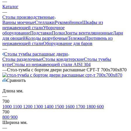
—
Каталог
—
Столы производственные
Ванны моечные
Стеллажи
Рукомойники
Шкафы из
нержавеющей стали
Уборочное
оборудование
Подставки
Полки
Зонты вентиляционные
Лари
для овощей
Колоды разрубочные
Тележки
Противень из
нержавеющей стали
Оборудование для баров
—
Столы тумбы распашные двери
Столы разделочные
Столы кондитерские
Столы тумбы
купе
Столы из нержавеющей стали AISI 304
—
Стол-тумба с бортом двери распашные СРТ-Т 700х700х870
Сравнить
Длина мм.
—
700
1000
1100
1200
1300
1400
1500
1600
1700
1800
600
700
800
900
Ширина мм.
—