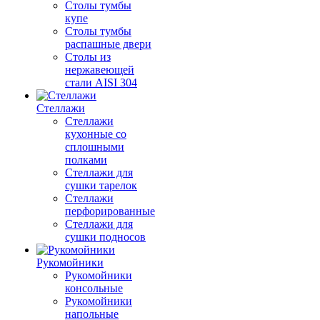
Столы тумбы
купе
Столы тумбы
распашные двери
Столы из
нержавеющей
стали AISI 304
Стеллажи
Стеллажи
кухонные со
сплошными
полками
Стеллажи для
сушки тарелок
Стеллажи
перфорированные
Стеллажи для
сушки подносов
Рукомойники
Рукомойники
консольные
Рукомойники
напольные