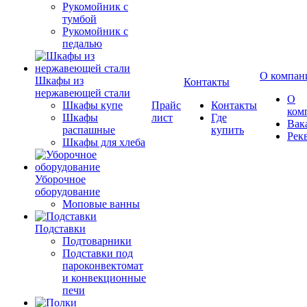
Рукомойник с
тумбой
Рукомойник с
педалью
О компан
Шкафы из
Контакты
нержавеющей стали
О
Шкафы купе
Прайс
Контакты
ком
Шкафы
лист
Где
Вак
распашные
купить
Рек
Шкафы для хлеба
Уборочное
оборудование
Моповые ванны
Подставки
Подтоварники
Подставки под
пароконвектомат
и конвекционные
печи