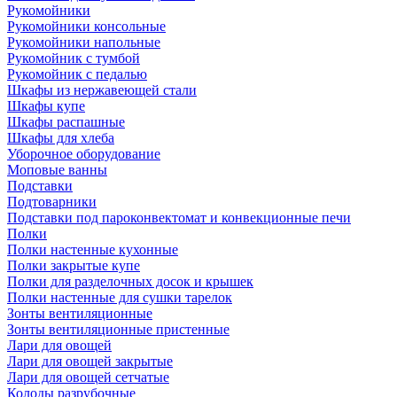
Рукомойники
Рукомойники консольные
Рукомойники напольные
Рукомойник с тумбой
Рукомойник с педалью
Шкафы из нержавеющей стали
Шкафы купе
Шкафы распашные
Шкафы для хлеба
Уборочное оборудование
Моповые ванны
Подставки
Подтоварники
Подставки под пароконвектомат и конвекционные печи
Полки
Полки настенные кухонные
Полки закрытые купе
Полки для разделочных досок и крышек
Полки настенные для сушки тарелок
Зонты вентиляционные
Зонты вентиляционные пристенные
Лари для овощей
Лари для овощей закрытые
Лари для овощей сетчатые
Колоды разрубочные