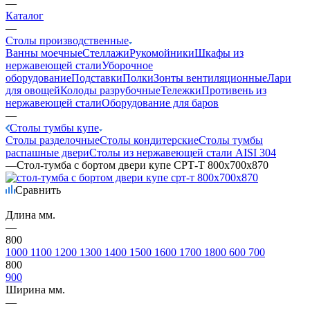
—
Каталог
—
Столы производственные
Ванны моечные
Стеллажи
Рукомойники
Шкафы из
нержавеющей стали
Уборочное
оборудование
Подставки
Полки
Зонты вентиляционные
Лари
для овощей
Колоды разрубочные
Тележки
Противень из
нержавеющей стали
Оборудование для баров
—
Столы тумбы купе
Столы разделочные
Столы кондитерские
Столы тумбы
распашные двери
Столы из нержавеющей стали AISI 304
—
Стол-тумба с бортом двери купе СРТ-Т 800х700х870
Сравнить
Длина мм.
—
800
1000
1100
1200
1300
1400
1500
1600
1700
1800
600
700
800
900
Ширина мм.
—