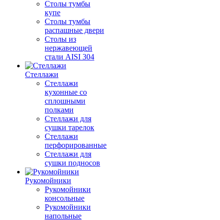
Столы тумбы
купе
Столы тумбы
распашные двери
Столы из
нержавеющей
стали AISI 304
Стеллажи
Стеллажи
кухонные со
сплошными
полками
Стеллажи для
сушки тарелок
Стеллажи
перфорированные
Стеллажи для
сушки подносов
Рукомойники
Рукомойники
консольные
Рукомойники
напольные