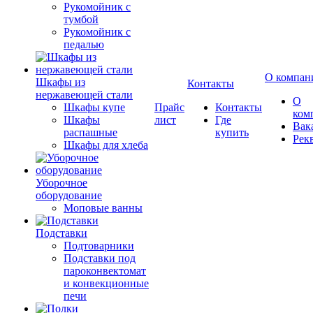
Рукомойник с
тумбой
Рукомойник с
педалью
О компан
Шкафы из
Контакты
нержавеющей стали
О
Шкафы купе
Прайс
Контакты
ком
Шкафы
лист
Где
Вак
распашные
купить
Рек
Шкафы для хлеба
Уборочное
оборудование
Моповые ванны
Подставки
Подтоварники
Подставки под
пароконвектомат
и конвекционные
печи