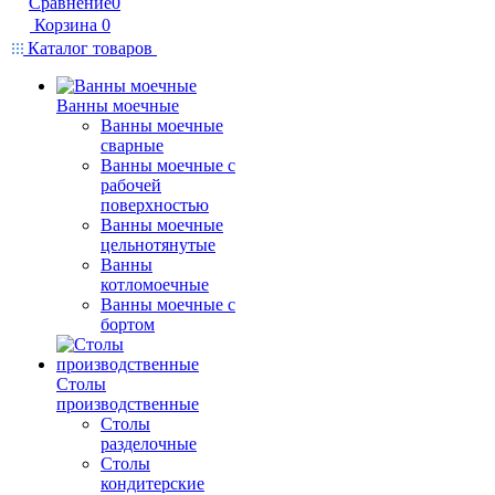
Сравнение
0
Корзина
0
Каталог товаров
Ванны моечные
Ванны моечные
сварные
Ванны моечные с
рабочей
поверхностью
Ванны моечные
цельнотянутые
Ванны
котломоечные
Ванны моечные с
бортом
Столы
производственные
Столы
разделочные
Столы
кондитерские