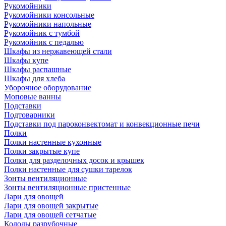
Рукомойники
Рукомойники консольные
Рукомойники напольные
Рукомойник с тумбой
Рукомойник с педалью
Шкафы из нержавеющей стали
Шкафы купе
Шкафы распашные
Шкафы для хлеба
Уборочное оборудование
Моповые ванны
Подставки
Подтоварники
Подставки под пароконвектомат и конвекционные печи
Полки
Полки настенные кухонные
Полки закрытые купе
Полки для разделочных досок и крышек
Полки настенные для сушки тарелок
Зонты вентиляционные
Зонты вентиляционные пристенные
Лари для овощей
Лари для овощей закрытые
Лари для овощей сетчатые
Колоды разрубочные