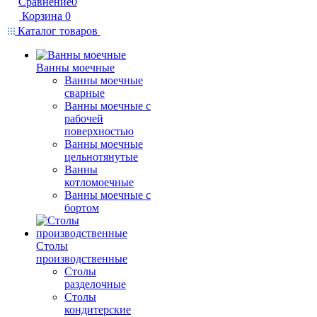
Сравнение
0
Корзина
0
Каталог товаров
Ванны моечные
Ванны моечные
сварные
Ванны моечные с
рабочей
поверхностью
Ванны моечные
цельнотянутые
Ванны
котломоечные
Ванны моечные с
бортом
Столы
производственные
Столы
разделочные
Столы
кондитерские