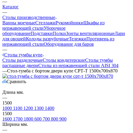
—
Каталог
—
Столы производственные
Ванны моечные
Стеллажи
Рукомойники
Шкафы из
нержавеющей стали
Уборочное
оборудование
Подставки
Полки
Зонты вентиляционные
Лари
для овощей
Колоды разрубочные
Тележки
Противень из
нержавеющей стали
Оборудование для баров
—
Столы тумбы купе
Столы разделочные
Столы кондитерские
Столы тумбы
распашные двери
Столы из нержавеющей стали AISI 304
—
Стол-тумба с бортом двери купе СРТ-Т 1500х700х870
Сравнить
Длина мм.
—
1500
1000
1100
1200
1300
1400
1500
1600
1700
1800
600
700
800
900
Ширина мм.
—