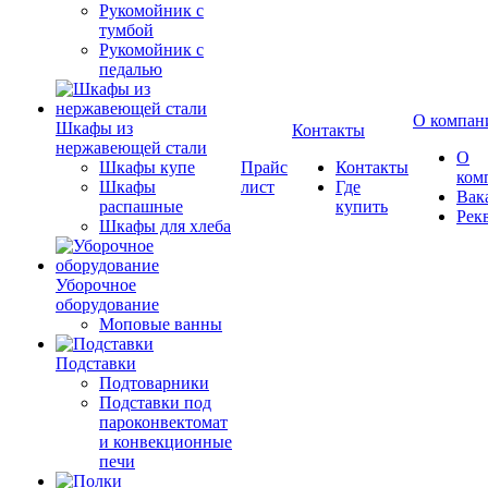
Рукомойник с
тумбой
Рукомойник с
педалью
О компан
Шкафы из
Контакты
нержавеющей стали
О
Шкафы купе
Прайс
Контакты
ком
Шкафы
лист
Где
Вак
распашные
купить
Рек
Шкафы для хлеба
Уборочное
оборудование
Моповые ванны
Подставки
Подтоварники
Подставки под
пароконвектомат
и конвекционные
печи