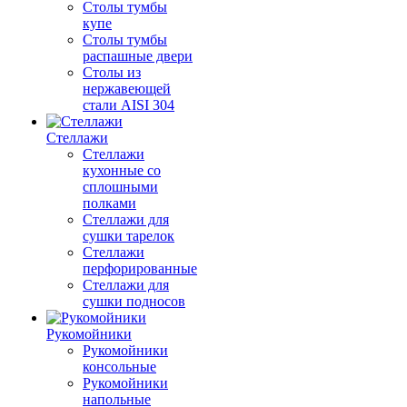
Столы тумбы
купе
Столы тумбы
распашные двери
Столы из
нержавеющей
стали AISI 304
Стеллажи
Стеллажи
кухонные со
сплошными
полками
Стеллажи для
сушки тарелок
Стеллажи
перфорированные
Стеллажи для
сушки подносов
Рукомойники
Рукомойники
консольные
Рукомойники
напольные