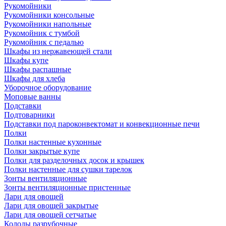
Рукомойники
Рукомойники консольные
Рукомойники напольные
Рукомойник с тумбой
Рукомойник с педалью
Шкафы из нержавеющей стали
Шкафы купе
Шкафы распашные
Шкафы для хлеба
Уборочное оборудование
Моповые ванны
Подставки
Подтоварники
Подставки под пароконвектомат и конвекционные печи
Полки
Полки настенные кухонные
Полки закрытые купе
Полки для разделочных досок и крышек
Полки настенные для сушки тарелок
Зонты вентиляционные
Зонты вентиляционные пристенные
Лари для овощей
Лари для овощей закрытые
Лари для овощей сетчатые
Колоды разрубочные