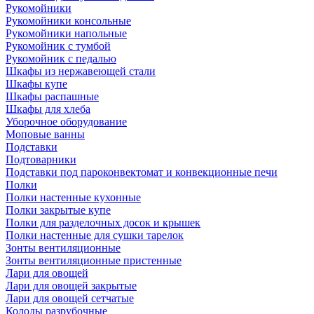
Рукомойники
Рукомойники консольные
Рукомойники напольные
Рукомойник с тумбой
Рукомойник с педалью
Шкафы из нержавеющей стали
Шкафы купе
Шкафы распашные
Шкафы для хлеба
Уборочное оборудование
Моповые ванны
Подставки
Подтоварники
Подставки под пароконвектомат и конвекционные печи
Полки
Полки настенные кухонные
Полки закрытые купе
Полки для разделочных досок и крышек
Полки настенные для сушки тарелок
Зонты вентиляционные
Зонты вентиляционные пристенные
Лари для овощей
Лари для овощей закрытые
Лари для овощей сетчатые
Колоды разрубочные