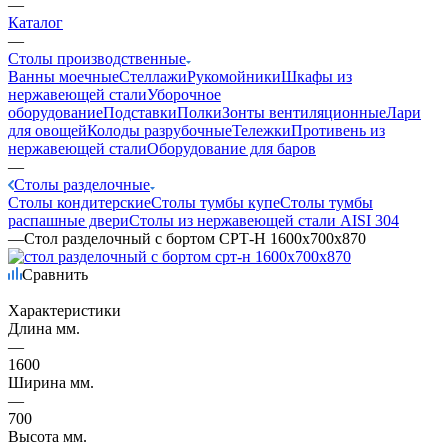
—
Каталог
—
Столы производственные
Ванны моечные
Стеллажи
Рукомойники
Шкафы из
нержавеющей стали
Уборочное
оборудование
Подставки
Полки
Зонты вентиляционные
Лари
для овощей
Колоды разрубочные
Тележки
Противень из
нержавеющей стали
Оборудование для баров
—
Столы разделочные
Столы кондитерские
Столы тумбы купе
Столы тумбы
распашные двери
Столы из нержавеющей стали AISI 304
—
Стол разделочный с бортом СРТ-Н 1600х700х870
Сравнить
Характеристики
Длина мм.
—
1600
Ширина мм.
—
700
Высота мм.