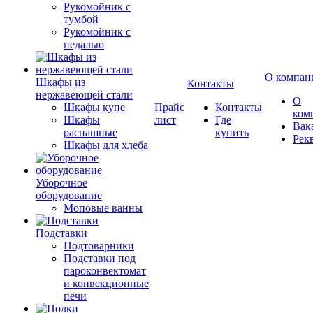
Рукомойник с
тумбой
Рукомойник с
педалью
О компан
Шкафы из
Контакты
нержавеющей стали
О
Шкафы купе
Прайс
Контакты
ком
Шкафы
лист
Где
Вак
распашные
купить
Рек
Шкафы для хлеба
Уборочное
оборудование
Моповые ванны
Подставки
Подтоварники
Подставки под
пароконвектомат
и конвекционные
печи