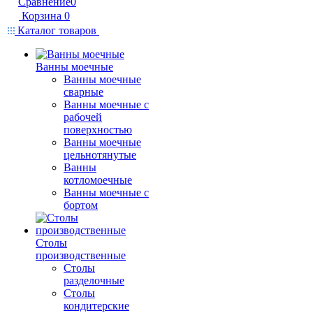
Сравнение
0
Корзина
0
Каталог товаров
Ванны моечные
Ванны моечные
сварные
Ванны моечные с
рабочей
поверхностью
Ванны моечные
цельнотянутые
Ванны
котломоечные
Ванны моечные с
бортом
Столы
производственные
Столы
разделочные
Столы
кондитерские