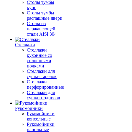
Столы тумбы
купе
Столы тумбы
распашные двери
Столы из
нержавеющей
стали AISI 304
Стеллажи
Стеллажи
кухонные со
сплошными
полками
Стеллажи для
сушки тарелок
Стеллажи
перфорированные
Стеллажи для
сушки подносов
Рукомойники
Рукомойники
консольные
Рукомойники
напольные