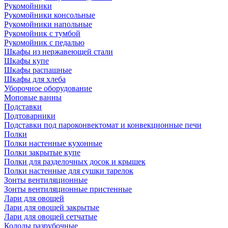
Рукомойники
Рукомойники консольные
Рукомойники напольные
Рукомойник с тумбой
Рукомойник с педалью
Шкафы из нержавеющей стали
Шкафы купе
Шкафы распашные
Шкафы для хлеба
Уборочное оборудование
Моповые ванны
Подставки
Подтоварники
Подставки под пароконвектомат и конвекционные печи
Полки
Полки настенные кухонные
Полки закрытые купе
Полки для разделочных досок и крышек
Полки настенные для сушки тарелок
Зонты вентиляционные
Зонты вентиляционные пристенные
Лари для овощей
Лари для овощей закрытые
Лари для овощей сетчатые
Колоды разрубочные