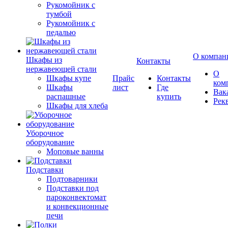
Рукомойник с
тумбой
Рукомойник с
педалью
О компан
Шкафы из
Контакты
нержавеющей стали
О
Шкафы купе
Прайс
Контакты
ком
Шкафы
лист
Где
Вак
распашные
купить
Рек
Шкафы для хлеба
Уборочное
оборудование
Моповые ванны
Подставки
Подтоварники
Подставки под
пароконвектомат
и конвекционные
печи