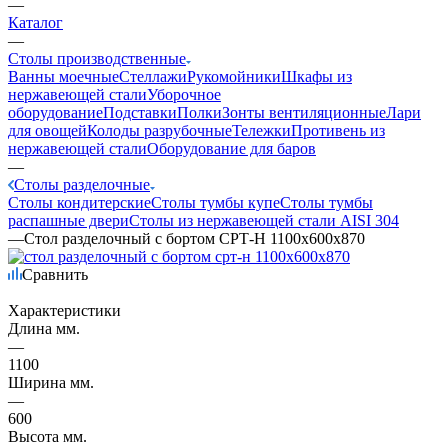
—
Каталог
—
Столы производственные
Ванны моечные
Стеллажи
Рукомойники
Шкафы из
нержавеющей стали
Уборочное
оборудование
Подставки
Полки
Зонты вентиляционные
Лари
для овощей
Колоды разрубочные
Тележки
Противень из
нержавеющей стали
Оборудование для баров
—
Столы разделочные
Столы кондитерские
Столы тумбы купе
Столы тумбы
распашные двери
Столы из нержавеющей стали AISI 304
—
Стол разделочный с бортом СРТ-Н 1100х600х870
Сравнить
Характеристики
Длина мм.
—
1100
Ширина мм.
—
600
Высота мм.