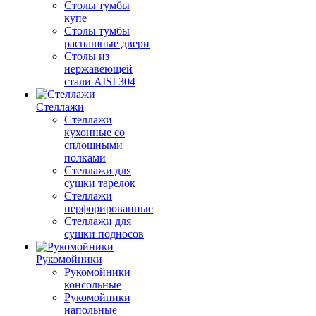
Столы тумбы
купе
Столы тумбы
распашные двери
Столы из
нержавеющей
стали AISI 304
Стеллажи
Стеллажи
кухонные со
сплошными
полками
Стеллажи для
сушки тарелок
Стеллажи
перфорированные
Стеллажи для
сушки подносов
Рукомойники
Рукомойники
консольные
Рукомойники
напольные