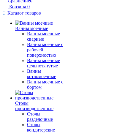
Сравнение
0
Корзина
0
Каталог товаров
Ванны моечные
Ванны моечные
сварные
Ванны моечные с
рабочей
поверхностью
Ванны моечные
цельнотянутые
Ванны
котломоечные
Ванны моечные с
бортом
Столы
производственные
Столы
разделочные
Столы
кондитерские