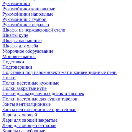
Рукомойники
Рукомойники консольные
Рукомойники напольные
Рукомойник с тумбой
Рукомойник с педалью
Шкафы из нержавеющей стали
Шкафы купе
Шкафы распашные
Шкафы для хлеба
Уборочное оборудование
Моповые ванны
Подставки
Подтоварники
Подставки под пароконвектомат и конвекционные печи
Полки
Полки настенные кухонные
Полки закрытые купе
Полки для разделочных досок и крышек
Полки настенные для сушки тарелок
Зонты вентиляционные
Зонты вентиляционные пристенные
Лари для овощей
Лари для овощей закрытые
Лари для овощей сетчатые
Колоды разрубочные