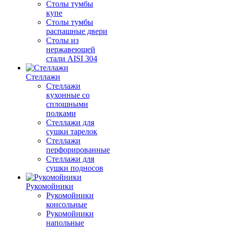
Столы тумбы
купе
Столы тумбы
распашные двери
Столы из
нержавеющей
стали AISI 304
Стеллажи
Стеллажи
кухонные со
сплошными
полками
Стеллажи для
сушки тарелок
Стеллажи
перфорированные
Стеллажи для
сушки подносов
Рукомойники
Рукомойники
консольные
Рукомойники
напольные