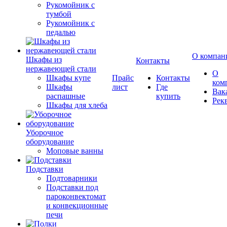
Рукомойник с
тумбой
Рукомойник с
педалью
О компан
Шкафы из
Контакты
нержавеющей стали
О
Шкафы купе
Прайс
Контакты
ком
Шкафы
лист
Где
Вак
распашные
купить
Рек
Шкафы для хлеба
Уборочное
оборудование
Моповые ванны
Подставки
Подтоварники
Подставки под
пароконвектомат
и конвекционные
печи