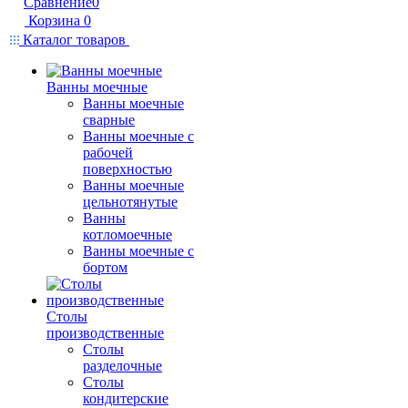
Сравнение
0
Корзина
0
Каталог товаров
Ванны моечные
Ванны моечные
сварные
Ванны моечные с
рабочей
поверхностью
Ванны моечные
цельнотянутые
Ванны
котломоечные
Ванны моечные с
бортом
Столы
производственные
Столы
разделочные
Столы
кондитерские