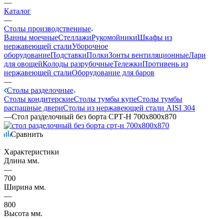
—
Каталог
—
Столы производственные
Ванны моечные
Стеллажи
Рукомойники
Шкафы из
нержавеющей стали
Уборочное
оборудование
Подставки
Полки
Зонты вентиляционные
Лари
для овощей
Колоды разрубочные
Тележки
Противень из
нержавеющей стали
Оборудование для баров
—
Столы разделочные
Столы кондитерские
Столы тумбы купе
Столы тумбы
распашные двери
Столы из нержавеющей стали AISI 304
—
Стол разделочный без борта СРТ-Н 700х800х870
Сравнить
Характеристики
Длина мм.
—
700
Ширина мм.
—
800
Высота мм.