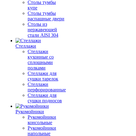
Столы тумбы
купе
Столы тумбы
распашные двери
Столы из
нержавеющей
стали AISI 304
Стеллажи
Стеллажи
кухонные со
сплошными
полками
Стеллажи для
сушки тарелок
Стеллажи
перфорированные
Стеллажи для
сушки подносов
Рукомойники
Рукомойники
консольные
Рукомойники
напольные