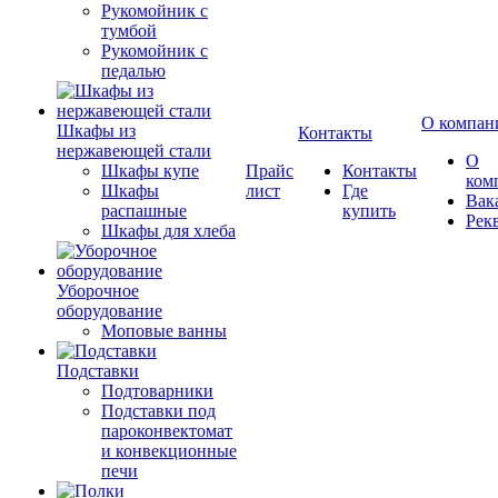
Рукомойник с
тумбой
Рукомойник с
педалью
О компан
Шкафы из
Контакты
нержавеющей стали
О
Шкафы купе
Прайс
Контакты
ком
Шкафы
лист
Где
Вак
распашные
купить
Рек
Шкафы для хлеба
Уборочное
оборудование
Моповые ванны
Подставки
Подтоварники
Подставки под
пароконвектомат
и конвекционные
печи