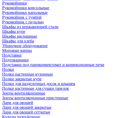
Рукомойники
Рукомойники консольные
Рукомойники напольные
Рукомойник с тумбой
Рукомойник с педалью
Шкафы из нержавеющей стали
Шкафы купе
Шкафы распашные
Шкафы для хлеба
Уборочное оборудование
Моповые ванны
Подставки
Подтоварники
Подставки под пароконвектомат и конвекционные печи
Полки
Полки настенные кухонные
Полки закрытые купе
Полки для разделочных досок и крышек
Полки настенные для сушки тарелок
Зонты вентиляционные
Зонты вентиляционные пристенные
Лари для овощей
Лари для овощей закрытые
Лари для овощей сетчатые
Колоды разрубочные