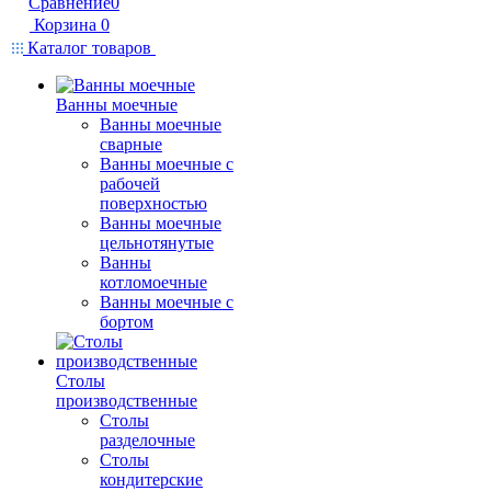
Сравнение
0
Корзина
0
Каталог товаров
Ванны моечные
Ванны моечные
сварные
Ванны моечные с
рабочей
поверхностью
Ванны моечные
цельнотянутые
Ванны
котломоечные
Ванны моечные с
бортом
Столы
производственные
Столы
разделочные
Столы
кондитерские