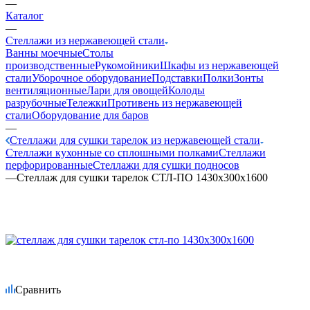
—
Каталог
—
Стеллажи из нержавеющей стали
Ванны моечные
Столы
производственные
Рукомойники
Шкафы из нержавеющей
стали
Уборочное оборудование
Подставки
Полки
Зонты
вентиляционные
Лари для овощей
Колоды
разрубочные
Тележки
Противень из нержавеющей
стали
Оборудование для баров
—
Стеллажи для сушки тарелок из нержавеющей стали
Стеллажи кухонные со сплошными полками
Стеллажи
перфорированные
Стеллажи для сушки подносов
—
Стеллаж для сушки тарелок СТЛ-ПО 1430х300х1600
Сравнить