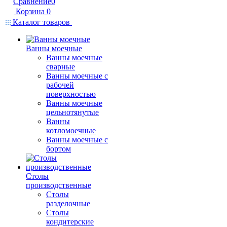
Сравнение
0
Корзина
0
Каталог товаров
Ванны моечные
Ванны моечные
сварные
Ванны моечные с
рабочей
поверхностью
Ванны моечные
цельнотянутые
Ванны
котломоечные
Ванны моечные с
бортом
Столы
производственные
Столы
разделочные
Столы
кондитерские