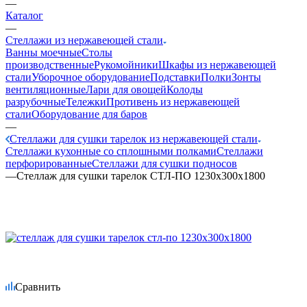
—
Каталог
—
Стеллажи из нержавеющей стали
Ванны моечные
Столы
производственные
Рукомойники
Шкафы из нержавеющей
стали
Уборочное оборудование
Подставки
Полки
Зонты
вентиляционные
Лари для овощей
Колоды
разрубочные
Тележки
Противень из нержавеющей
стали
Оборудование для баров
—
Стеллажи для сушки тарелок из нержавеющей стали
Стеллажи кухонные со сплошными полками
Стеллажи
перфорированные
Стеллажи для сушки подносов
—
Стеллаж для сушки тарелок СТЛ-ПО 1230х300х1800
Сравнить