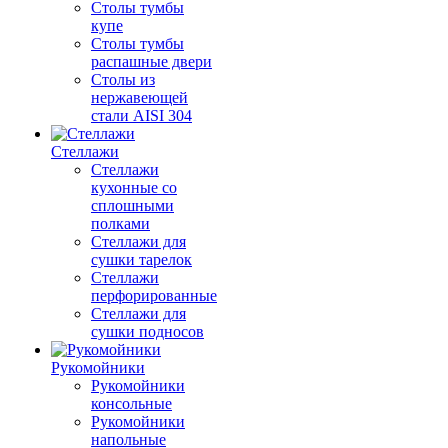
Столы тумбы
купе
Столы тумбы
распашные двери
Столы из
нержавеющей
стали AISI 304
Стеллажи
Стеллажи
кухонные со
сплошными
полками
Стеллажи для
сушки тарелок
Стеллажи
перфорированные
Стеллажи для
сушки подносов
Рукомойники
Рукомойники
консольные
Рукомойники
напольные