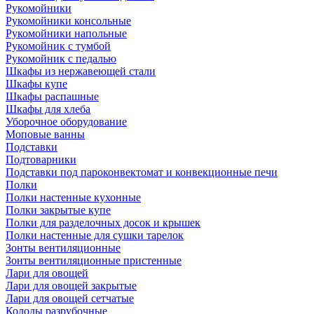
Рукомойники
Рукомойники консольные
Рукомойники напольные
Рукомойник с тумбой
Рукомойник с педалью
Шкафы из нержавеющей стали
Шкафы купе
Шкафы распашные
Шкафы для хлеба
Уборочное оборудование
Моповые ванны
Подставки
Подтоварники
Подставки под пароконвектомат и конвекционные печи
Полки
Полки настенные кухонные
Полки закрытые купе
Полки для разделочных досок и крышек
Полки настенные для сушки тарелок
Зонты вентиляционные
Зонты вентиляционные пристенные
Лари для овощей
Лари для овощей закрытые
Лари для овощей сетчатые
Колоды разрубочные