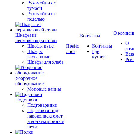
Рукомойник с
тумбой
Рукомойник с
педалью
О компан
Шкафы из
Контакты
нержавеющей стали
О
Шкафы купе
Прайс
Контакты
ком
Шкафы
лист
Где
Вак
распашные
купить
Рек
Шкафы для хлеба
Уборочное
оборудование
Моповые ванны
Подставки
Подтоварники
Подставки под
пароконвектомат
и конвекционные
печи