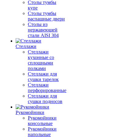
Столы тумбы
купе
Столы тумбы
распашные двери
Столы из
нержавеющей
стали AISI 304
Стеллажи
Стеллажи
кухонные со
сплошными
полками
Стеллажи для
сушки тарелок
Стеллажи
перфорированные
Стеллажи для
сушки подносов
Рукомойники
Рукомойники
консольные
Рукомойники
напольные