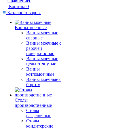
Сравнение
0
Корзина
0
Каталог товаров
Ванны моечные
Ванны моечные
сварные
Ванны моечные с
рабочей
поверхностью
Ванны моечные
цельнотянутые
Ванны
котломоечные
Ванны моечные с
бортом
Столы
производственные
Столы
разделочные
Столы
кондитерские