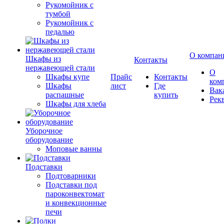
Рукомойник с
тумбой
Рукомойник с
педалью
О компан
Шкафы из
Контакты
нержавеющей стали
О
Шкафы купе
Прайс
Контакты
ком
Шкафы
лист
Где
Вак
распашные
купить
Рек
Шкафы для хлеба
Уборочное
оборудование
Моповые ванны
Подставки
Подтоварники
Подставки под
пароконвектомат
и конвекционные
печи