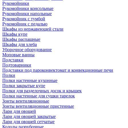
Рукомойники
Рукомойники консольные
Рукомойники напольные
Рукомойник с тумбой
Рукомойник с педалью
Шкафы из нержавеющей стали
Шкафы купе
Шкафы распашные
Шкафы для хлеба
Уборочное оборудование
Моповые ванны
Подставки
Подтоварники
Подставки под пароконвектомат и конвекционные печи
Полки
Полки настенные кухонные
Полки закрытые купе
Полки для разделочных досок и крышек
Полки настенные для сушки тарелок
Зонты вентиляционные
Зонты вентиляционные пристенные
Лари для овощей
Лари для овощей закрытые
Лари для овощей сетчатые
Колоды разрубочные