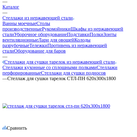
—
Каталог
—
Стеллажи из нержавеющей стали
Ванны моечные
Столы
производственные
Рукомойники
Шкафы из нержавеющей
стали
Уборочное оборудование
Подставки
Полки
Зонты
вентиляционные
Лари для овощей
Колоды
разрубочные
Тележки
Противень из нержавеющей
стали
Оборудование для баров
—
Стеллажи для сушки тарелок из нержавеющей стали
Стеллажи кухонные со сплошными полками
Стеллажи
перфорированные
Стеллажи для сушки подносов
—
Стеллаж для сушки тарелок СТЛ-ПН 620х300х1800
Сравнить