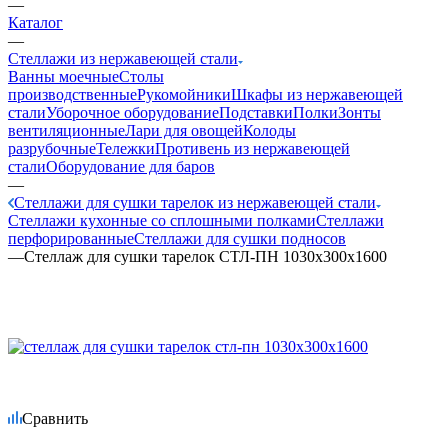
—
Каталог
—
Стеллажи из нержавеющей стали
Ванны моечные
Столы
производственные
Рукомойники
Шкафы из нержавеющей
стали
Уборочное оборудование
Подставки
Полки
Зонты
вентиляционные
Лари для овощей
Колоды
разрубочные
Тележки
Противень из нержавеющей
стали
Оборудование для баров
—
Стеллажи для сушки тарелок из нержавеющей стали
Стеллажи кухонные со сплошными полками
Стеллажи
перфорированные
Стеллажи для сушки подносов
—
Стеллаж для сушки тарелок СТЛ-ПН 1030х300х1600
Сравнить