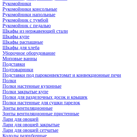
Рукомойники
Рукомойники консольные
Рукомойники напольные
Рукомойник с тумбой
Рукомойник с педалью
Шкафы из нержавеющей стали
Шкафы купе
Шкафы распашные
Шкафы для хлеба
Уборочное оборудование
Моповые ванны
Подставки
Подтоварники
Подставки под пароконвектомат и конвекционные печи
Полки
Полки настенные кухонные
Полки закрытые купе
Полки для разделочных досок и крышек
Полки настенные для сушки тарелок
Зонты вентиляционные
Зонты вентиляционные пристенные
Лари для овощей
Лари для овощей закрытые
Лари для овощей сетчатые
Колоды разрубочные