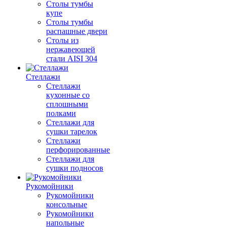
Столы тумбы
купе
Столы тумбы
распашные двери
Столы из
нержавеющей
стали AISI 304
Стеллажи
Стеллажи
кухонные со
сплошными
полками
Стеллажи для
сушки тарелок
Стеллажи
перфорированные
Стеллажи для
сушки подносов
Рукомойники
Рукомойники
консольные
Рукомойники
напольные