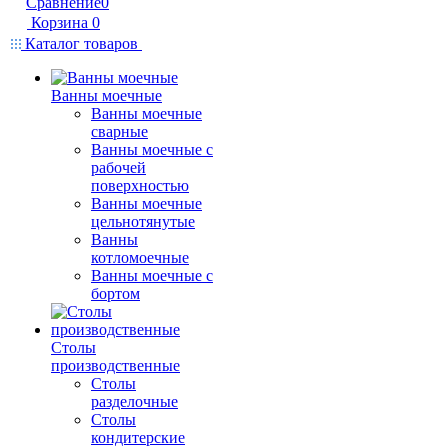
Сравнение
0
Корзина
0
Каталог товаров
Ванны моечные
Ванны моечные
сварные
Ванны моечные с
рабочей
поверхностью
Ванны моечные
цельнотянутые
Ванны
котломоечные
Ванны моечные с
бортом
Столы
производственные
Столы
разделочные
Столы
кондитерские