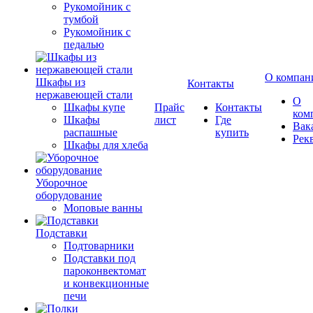
Рукомойник с
тумбой
Рукомойник с
педалью
О компан
Шкафы из
Контакты
нержавеющей стали
О
Шкафы купе
Прайс
Контакты
ком
Шкафы
лист
Где
Вак
распашные
купить
Рек
Шкафы для хлеба
Уборочное
оборудование
Моповые ванны
Подставки
Подтоварники
Подставки под
пароконвектомат
и конвекционные
печи