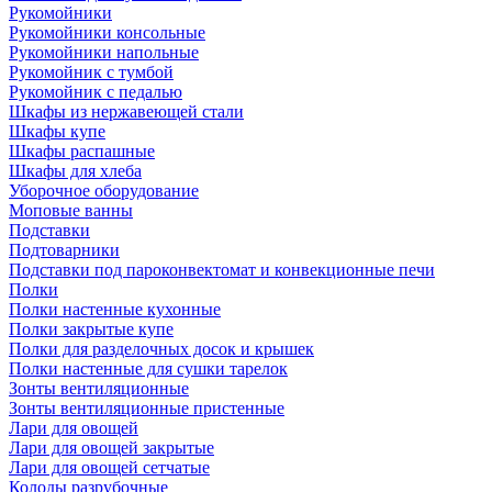
Рукомойники
Рукомойники консольные
Рукомойники напольные
Рукомойник с тумбой
Рукомойник с педалью
Шкафы из нержавеющей стали
Шкафы купе
Шкафы распашные
Шкафы для хлеба
Уборочное оборудование
Моповые ванны
Подставки
Подтоварники
Подставки под пароконвектомат и конвекционные печи
Полки
Полки настенные кухонные
Полки закрытые купе
Полки для разделочных досок и крышек
Полки настенные для сушки тарелок
Зонты вентиляционные
Зонты вентиляционные пристенные
Лари для овощей
Лари для овощей закрытые
Лари для овощей сетчатые
Колоды разрубочные