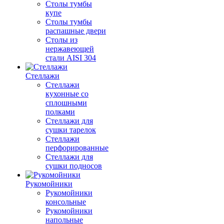
Столы тумбы
купе
Столы тумбы
распашные двери
Столы из
нержавеющей
стали AISI 304
Стеллажи
Стеллажи
кухонные со
сплошными
полками
Стеллажи для
сушки тарелок
Стеллажи
перфорированные
Стеллажи для
сушки подносов
Рукомойники
Рукомойники
консольные
Рукомойники
напольные