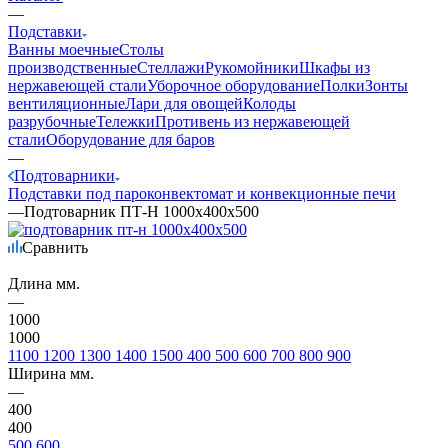
—
Подставки
Ванны моечные
Столы
производственные
Стеллажи
Рукомойники
Шкафы из
нержавеющей стали
Уборочное оборудование
Полки
Зонты
вентиляционные
Лари для овощей
Колоды
разрубочные
Тележки
Противень из нержавеющей
стали
Оборудование для баров
—
Подтоварники
Подставки под пароконвектомат и конвекционные печи
—
Подтоварник ПТ-Н 1000х400х500
Сравнить
Длина мм.
—
1000
1000
1100
1200
1300
1400
1500
400
500
600
700
800
900
Ширина мм.
—
400
400
500
600