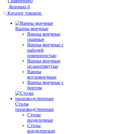
Сравнение
0
Корзина
0
Каталог товаров
Ванны моечные
Ванны моечные
сварные
Ванны моечные с
рабочей
поверхностью
Ванны моечные
цельнотянутые
Ванны
котломоечные
Ванны моечные с
бортом
Столы
производственные
Столы
разделочные
Столы
кондитерские