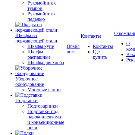
Рукомойник с
тумбой
Рукомойник с
педалью
О компан
Шкафы из
Контакты
нержавеющей стали
О
Шкафы купе
Прайс
Контакты
ком
Шкафы
лист
Где
Вак
распашные
купить
Рек
Шкафы для хлеба
Уборочное
оборудование
Моповые ванны
Подставки
Подтоварники
Подставки под
пароконвектомат
и конвекционные
печи