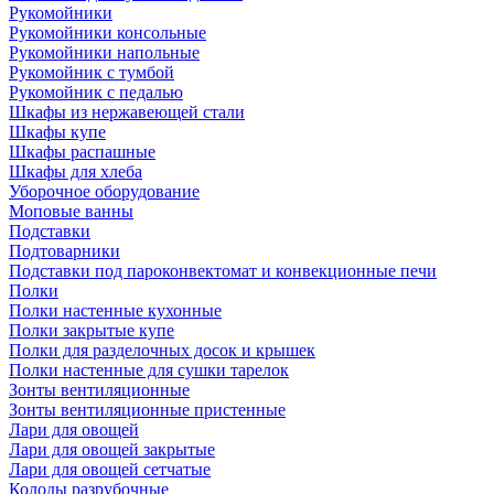
Рукомойники
Рукомойники консольные
Рукомойники напольные
Рукомойник с тумбой
Рукомойник с педалью
Шкафы из нержавеющей стали
Шкафы купе
Шкафы распашные
Шкафы для хлеба
Уборочное оборудование
Моповые ванны
Подставки
Подтоварники
Подставки под пароконвектомат и конвекционные печи
Полки
Полки настенные кухонные
Полки закрытые купе
Полки для разделочных досок и крышек
Полки настенные для сушки тарелок
Зонты вентиляционные
Зонты вентиляционные пристенные
Лари для овощей
Лари для овощей закрытые
Лари для овощей сетчатые
Колоды разрубочные