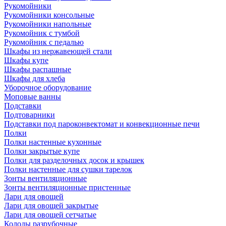
Рукомойники
Рукомойники консольные
Рукомойники напольные
Рукомойник с тумбой
Рукомойник с педалью
Шкафы из нержавеющей стали
Шкафы купе
Шкафы распашные
Шкафы для хлеба
Уборочное оборудование
Моповые ванны
Подставки
Подтоварники
Подставки под пароконвектомат и конвекционные печи
Полки
Полки настенные кухонные
Полки закрытые купе
Полки для разделочных досок и крышек
Полки настенные для сушки тарелок
Зонты вентиляционные
Зонты вентиляционные пристенные
Лари для овощей
Лари для овощей закрытые
Лари для овощей сетчатые
Колоды разрубочные