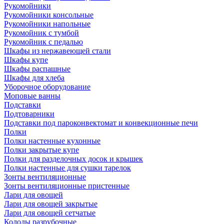
Рукомойники
Рукомойники консольные
Рукомойники напольные
Рукомойник с тумбой
Рукомойник с педалью
Шкафы из нержавеющей стали
Шкафы купе
Шкафы распашные
Шкафы для хлеба
Уборочное оборудование
Моповые ванны
Подставки
Подтоварники
Подставки под пароконвектомат и конвекционные печи
Полки
Полки настенные кухонные
Полки закрытые купе
Полки для разделочных досок и крышек
Полки настенные для сушки тарелок
Зонты вентиляционные
Зонты вентиляционные пристенные
Лари для овощей
Лари для овощей закрытые
Лари для овощей сетчатые
Колоды разрубочные