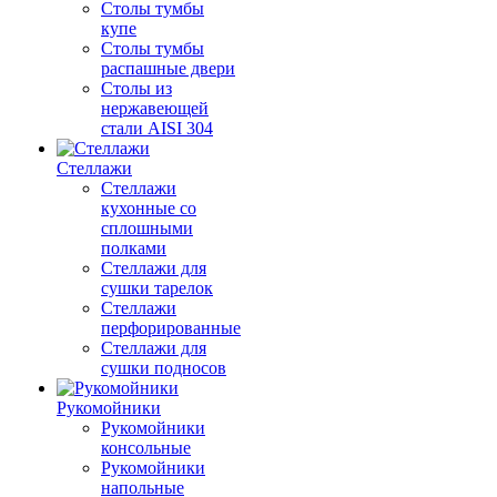
Столы тумбы
купе
Столы тумбы
распашные двери
Столы из
нержавеющей
стали AISI 304
Стеллажи
Стеллажи
кухонные со
сплошными
полками
Стеллажи для
сушки тарелок
Стеллажи
перфорированные
Стеллажи для
сушки подносов
Рукомойники
Рукомойники
консольные
Рукомойники
напольные