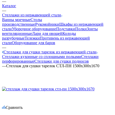
—
Каталог
—
Стеллажи из нержавеющей стали
Ванны моечные
Столы
производственные
Рукомойники
Шкафы из нержавеющей
стали
Уборочное оборудование
Подставки
Полки
Зонты
вентиляционные
Лари для овощей
Колоды
разрубочные
Тележки
Противень из нержавеющей
стали
Оборудование для баров
—
Стеллажи для сушки тарелок из нержавеющей стали
Стеллажи кухонные со сплошными полками
Стеллажи
перфорированные
Стеллажи для сушки подносов
—
Стеллаж для сушки тарелок СТЛ-ПН 1500х300х1670
Сравнить