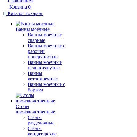
Сравнение
0
Корзина
0
Каталог товаров
Ванны моечные
Ванны моечные
сварные
Ванны моечные с
рабочей
поверхностью
Ванны моечные
цельнотянутые
Ванны
котломоечные
Ванны моечные с
бортом
Столы
производственные
Столы
разделочные
Столы
кондитерские