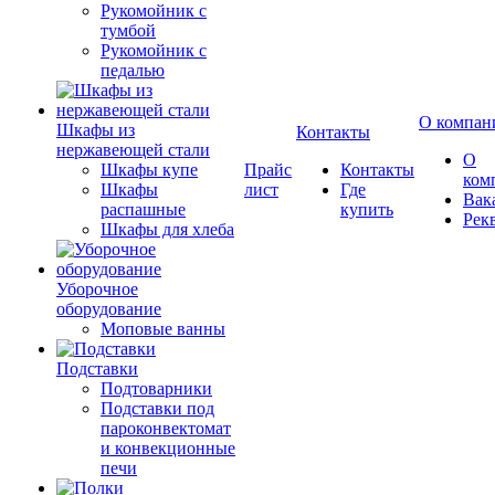
Рукомойник с
тумбой
Рукомойник с
педалью
О компан
Шкафы из
Контакты
нержавеющей стали
О
Шкафы купе
Прайс
Контакты
ком
Шкафы
лист
Где
Вак
распашные
купить
Рек
Шкафы для хлеба
Уборочное
оборудование
Моповые ванны
Подставки
Подтоварники
Подставки под
пароконвектомат
и конвекционные
печи