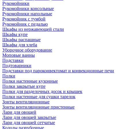
Рукомойники
Рукомойники консольные
Рукомойники напольные
Рукомойник с тумбой
Рукомойник с педалью
Шкафы из нержавеющей стали
Шкафы купе
Шкафы распашные
Шкафы для хлеба
Уборочное оборудование
Моповые ванны
Подставки
Подтоварники
Подставки под пароконвектомат и конвекционные печи
Полки
Полки настенные кухонные
Полки закрытые купе
Полки для разделочных досок и крышек
Полки настенные для сушки тарелок
Зонты вентиляционные
Зонты вентиляционные пристенные
Лари для овощей
Лари для овощей закрытые
Лари для овощей сетчатые
Колоды разрубочные